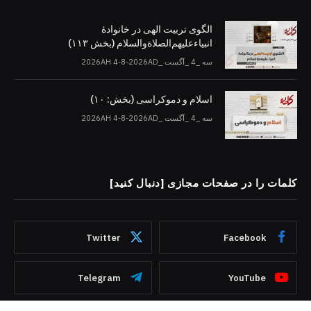
الگوی تربیت الهی در خانوادۀ
انبیاءعلیهم‌الصلاةو‌السلام (بخش ۱۱۳)
سه _4 _آگست _2026AH 4-8-2026AD
اسلام و دموکراسی (بخش: ۱۰)
سه _4 _آگست _2026AH 4-8-2026AD
کلمات را در صفحات مجازی [دنبال کنید]
Twitter
Facebook
Telegram
YouTube