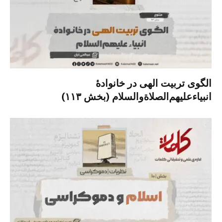
الگوی تربیت الهی در خانوادۀ
انبیاءعلیهم‌الصلاةو‌السلام (بخش ۱۱۳)