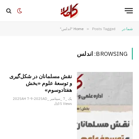
شما در
Posts Tagged "اندلس"
»
Home
BROWSING:
اندلس
نقش مسلمانان در شکل‌گیری
و توسعۀ علوم «بخش
هفتادو‌سوم»
یک _7 _سپتامبر _2025AH 7-9-2025AD
35
Views