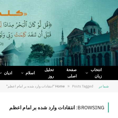
WhatsApp
Telegram
Facebook
X
(Twitter)
انتخاب
صفحۀ
تحلیل
اسلام
ادیان
زبان
اصلی
روز
شما در
Posts Tagged "انتقادات وارد شده بر امام اعظم"
»
Home
BROWSING:
انتقادات وارد شده بر امام اعظم