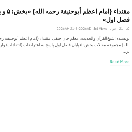
مقتداء {امام اعظم أبوح
فصل اول»
یک _21 _جون _2026AH 21-6-2026AD
Views
4
نویسنده: شیخ‌القرآن والحدیث، معلم جان حنفی مقتداء {امام اعظم أبوحنیفة رح
الله} مجموعه مقالات بخش: ۵ پایان فصل اول پاسخ به اعتراضات (انتقادات) 
بر…
Read More