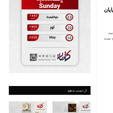
نیفة رحمه الله} «بخش: ۵ و پایان
مه
وارد شده
از دست ندهید