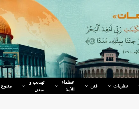
عظماء‌
تهذیب و
نظریات
فتن
متنوع
الأمة
تمدن