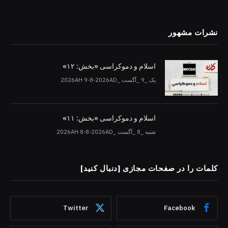
نشرات مشهور
اسلام و دموکراسی «بخش: ۱۲»
یک _9 _آگست _2026AH 9-8-2026AD
اسلام و دموکراسی «بخش: ۱۱»
شنبه _8 _آگست _2026AH 8-8-2026AD
کلمات را در صفحات مجازی [دنبال کنید]
Twitter
Facebook