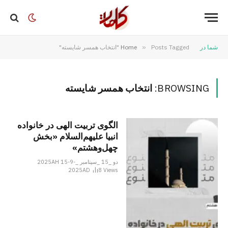
شما در
Posts Tagged "انتخاب همسر شایسته"
»
Home
BROWSING:
انتخاب همسر شایسته
الگوی تربیت الهی در خانواده
انبیا‌‌ علیهم‌السلام «بخش
چهل‌وهشتم»
دو _15 _سپتامبر _2025AH 15-9-
2025AD
8
Views