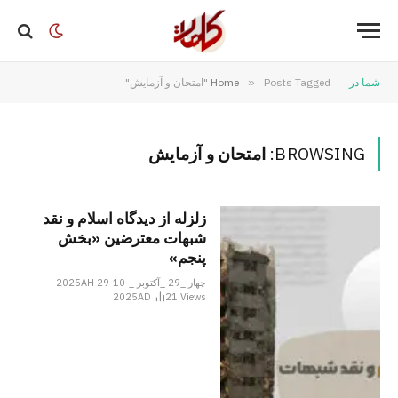
شما در
Posts Tagged "امتحان و آزمایش"
»
Home
BROWSING:
امتحان و آزمایش
زلزله از دیدگاه اسلام و نقد
شبهات معترضین «بخش
پنجم»
چهار _29 _آکتوبر _2025AH 29-10-
2025AD
21
Views