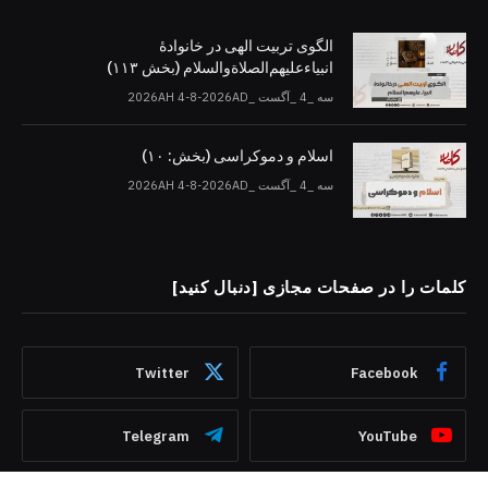
الگوی تربیت الهی در خانوادۀ
انبیاءعلیهم‌الصلاةو‌السلام (بخش ۱۱۳)
سه _4 _آگست _2026AH 4-8-2026AD
اسلام و دموکراسی (بخش: ۱۰)
سه _4 _آگست _2026AH 4-8-2026AD
کلمات را در صفحات مجازی [دنبال کنید]
Twitter
Facebook
Telegram
YouTube