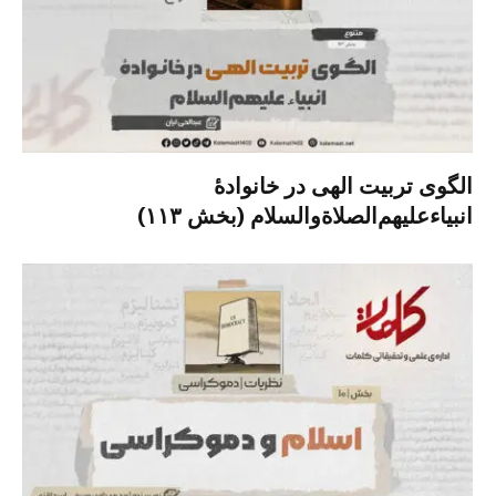
الگوی تربیت الهی در خانوادۀ
انبیاءعلیهم‌الصلاةو‌السلام (بخش ۱۱۳)