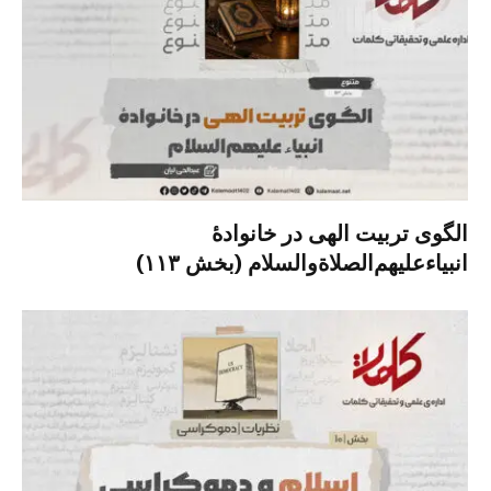
الگوی تربیت الهی در خانوادۀ
انبیاءعلیهم‌الصلاةو‌السلام (بخش ۱۱۳)