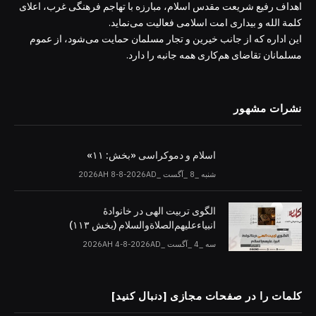
اهداف رفیع شریعت مقدس اسلام، مبارزه با تهاجم فرهنگی غرب، اعلای
کلمة الله و بیداری امت اسلامی فعالیت می‌نماید.
این اداره که از جانب خیرین و تجار مسلمان حمایت می‌شود، از عموم
مسلمانان تقاضای هم‌کاری همه جانبه را دارد.
نشرات مشهور
اسلام و دموکراسی «بخش: ۱۱»
شنبه _8 _آگست _2026AH 8-8-2026AD
الگوی تربیت الهی در خانوادۀ
انبیاءعلیهم‌الصلاةو‌السلام (بخش ۱۱۳)
سه _4 _آگست _2026AH 4-8-2026AD
کلمات را در صفحات مجازی [دنبال کنید]