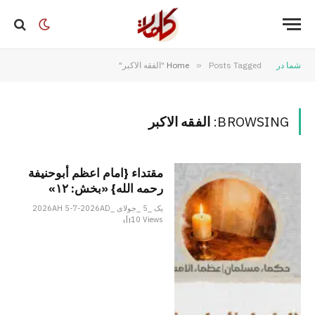
شما در
Posts Tagged "الفقه الاکبر"
»
Home
BROWSING:
الفقه الاکبر
مقتداء {امام اعظم أبوحنیفة
رحمه الله} «بخش: ۱۲»
یک _5 _جولای _2026AH 5-7-2026AD
10
Views