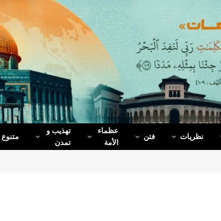
عظماء‌
تهذیب و
نظریات
فتن
متنوع
الأمة
تمدن