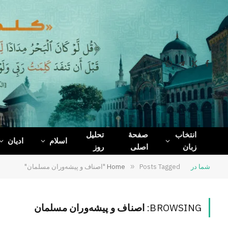
WhatsApp
Telegram
Facebook
X
(Twitter)
انتخاب
صفحۀ
تحلیل
اسلام
ادیان
زبان
اصلی
روز
شما در
Posts Tagged "اصناف و پیشه‌وران مسلمان"
»
Home
BROWSING:
اصناف و پیشه‌وران مسلمان