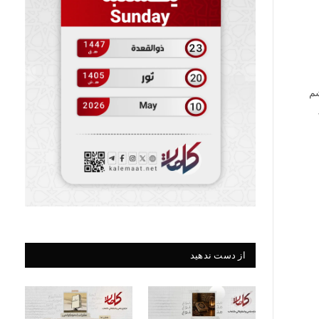
شم
از دست ندهید