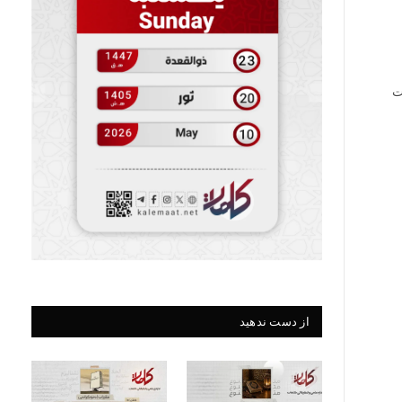
ت
از دست ندهید