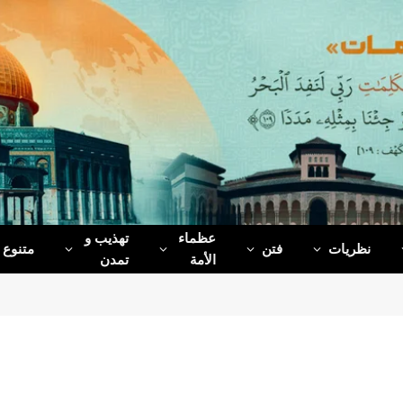
عظماء‌
تهذیب و
نظریات
فتن
متنوع
الأمة
تمدن