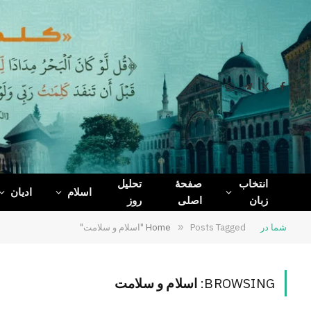
WhatsApp
Telegram
Facebook
X
(Twitter)
انتخاب
صفحۀ
تحلیل
اسلام
ادیان
زبان
اصلی
روز
شما در
Posts Tagged "اسلام و سلامت"
»
Home
BROWSING:
اسلام و سلامت