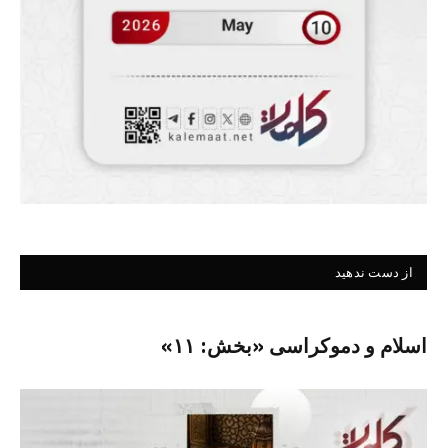
از دست ندهید
اسلام و دموکراسی «بخش: ۱۱»