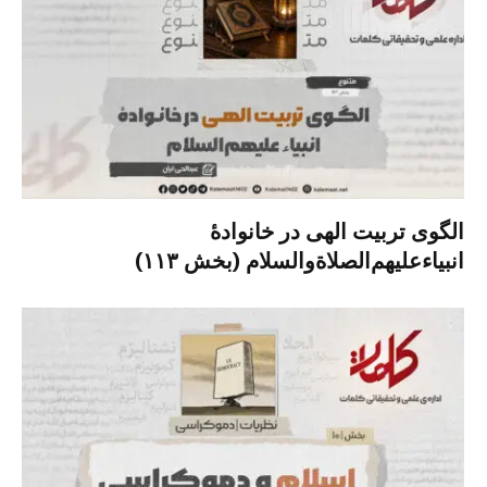
الگوی تربیت الهی در خانوادۀ
انبیاءعلیهم‌الصلاةو‌السلام (بخش ۱۱۳)