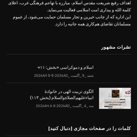
اهداف رفیع شریعت مقدس اسلام، مبارزه با تهاجم فرهنگی غرب، اعلای
کلمة الله و بیداری امت اسلامی فعالیت می‌نماید.
این اداره که از جانب خیرین و تجار مسلمان حمایت می‌شود، از عموم
مسلمانان تقاضای هم‌کاری همه جانبه را دارد.
نشرات مشهور
اسلام و دموکراسی «بخش: ۱۱»
شنبه _8 _آگست _2026AH 8-8-2026AD
الگوی تربیت الهی در خانوادۀ
انبیاءعلیهم‌الصلاةو‌السلام (بخش ۱۱۳)
سه _4 _آگست _2026AH 4-8-2026AD
کلمات را در صفحات مجازی [دنبال کنید]