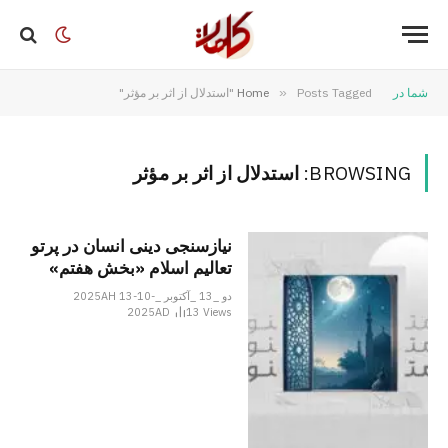
شما در
Posts Tagged "استدلال از اثر بر مؤثر"
»
Home
BROWSING:
استدلال از اثر بر مؤثر
نیازسنجی دینی انسان در پرتو
تعالیم اسلام «بخش هفتم»
دو _13 _آکتوبر _2025AH 13-10-
2025AD
13
Views