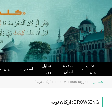
WhatsApp
Telegram
Facebook
X
(Twitter)
انتخاب
صفحۀ
تحلیل
اسلام
ادیان
زبان
اصلی
روز
شما در
Posts Tagged "ارکان توبه"
»
Home
BROWSING:
ارکان توبه