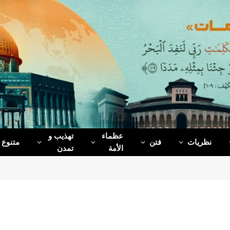
عظماء‌
تهذیب و
نظریات
فتن
متنوع
الأمة
تمدن