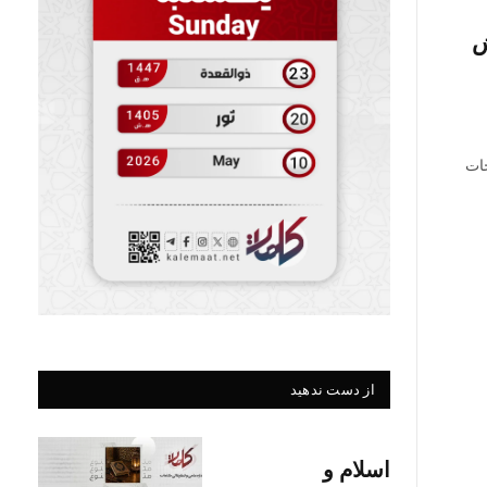
ش
ات
از دست ندهید
اسلام و