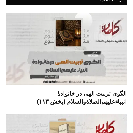
الگوی تربیت الهی در خانوادۀ
انبیاءعلیهم‌الصلاةو‌السلام (بخش ۱۱۳)