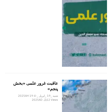
عاقبت غرور علمی «بخش
پنجم»
شنبه _19 _اپریل _2025AH 19-4-
2025AD
12
Views