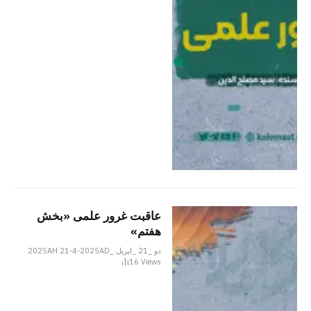
عاقبت غرور علمی «بخش
هفتم»
دو _21 _اپریل _2025AH 21-4-2025AD
16
Views