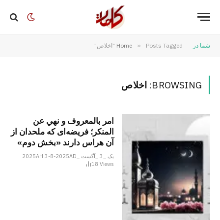
شما در
Posts Tagged "اخلاص"
»
Home
BROWSING:
اخلاص
امر بالمعروف و نهي عن
المنكر؛ فریضه‌ای که ملحدان از
آن هراس دارند «بخش دوم»
یک _3 _آگست _2025AH 3-8-2025AD
18
Views