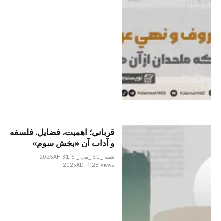
قربانی؛ اهمیت، فضایل، فلسفه
و آداب آن «بخش سوم»
شنبه _31 _می _2025AH 31-5-
2025AD
28
Views