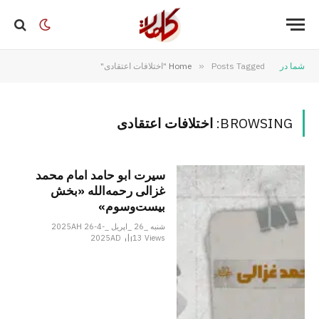
شما در
Posts Tagged "اختلافات اعتقادی"
»
Home
BROWSING:
اختلافات اعتقادی
سیرت ابو حامد امام محمد
غزالی رحمه‌الله «بخش
بیست‌وسوم»
شنبه _26 _اپریل _2025AH 26-4-
2025AD
13
Views