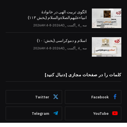
الگوی تربیت الهی در خانوادۀ
انبیاءعلیهم‌الصلاةو‌السلام (بخش ۱۱۳)
سه _4 _آگست _2026AH 4-8-2026AD
اسلام و دموکراسی (بخش: ۱۰)
سه _4 _آگست _2026AH 4-8-2026AD
کلمات را در صفحات مجازی [دنبال کنید]
Twitter
Facebook
Telegram
YouTube