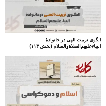
الگوی تربیت الهی در خانوادۀ
انبیاءعلیهم‌الصلاةو‌السلام (بخش ۱۱۳)