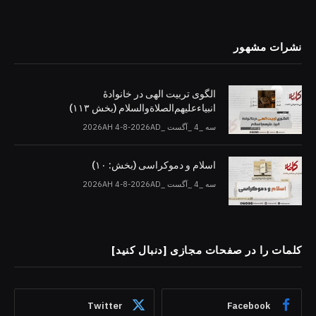
نشرات مشهور
الگوی تربیت الهی در خانوادۀ
انبیاءعلیهم‌الصلاةو‌السلام (بخش ۱۱۳)
سه _4 _آگست _2026AH 4-8-2026AD
اسلام و دموکراسی (بخش: ۱۰)
سه _4 _آگست _2026AH 4-8-2026AD
کلمات را در صفحات مجازی [دنبال کنید]
Twitter
Facebook