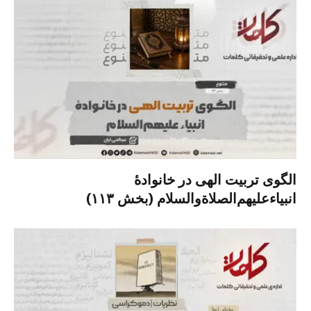
الگوی تربیت الهی در خانوادۀ
انبیاءعلیهم‌الصلاةو‌السلام (بخش ۱۱۳)