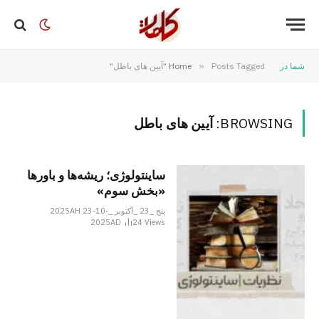
شما در
Posts Tagged "آیین های باطل"
»
Home
BROWSING:
آیین های باطل
ساینتولوژی؛ ریشه‌ها و باورها
«بخش سوم»
پنج _23 _آکتوبر _2025AH 23-10-
2025AD
24
Views