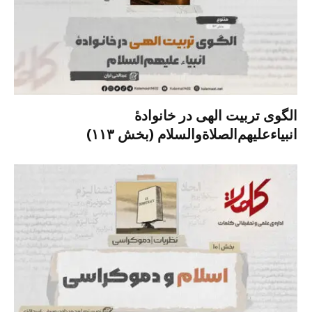
الگوی تربیت الهی در خانوادۀ
انبیاءعلیهم‌الصلاةو‌السلام (بخش ۱۱۳)