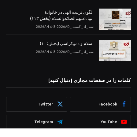
الگوی تربیت الهی در خانوادۀ
انبیاءعلیهم‌الصلاةو‌السلام (بخش ۱۱۳)
سه _4 _آگست _2026AH 4-8-2026AD
اسلام و دموکراسی (بخش: ۱۰)
سه _4 _آگست _2026AH 4-8-2026AD
کلمات را در صفحات مجازی [دنبال کنید]
Twitter
Facebook
Telegram
YouTube