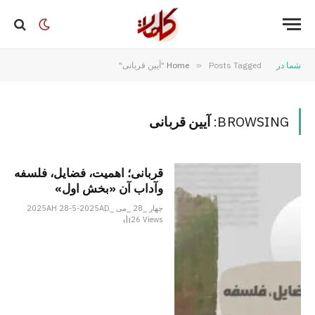
شما در
Posts Tagged "آیین قربانی"
»
Home
BROWSING:
آیین قربانی
قربانی؛ اهمیت، فضایل، فلسفه
وآداب آن «بخش اول»
چهار _28 _می _2025AH 28-5-2025AD
26
Views