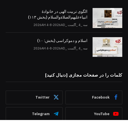
الگوی تربیت الهی در خانوادۀ
انبیاءعلیهم‌الصلاةو‌السلام (بخش ۱۱۳)
سه _4 _آگست _2026AH 4-8-2026AD
اسلام و دموکراسی (بخش: ۱۰)
سه _4 _آگست _2026AH 4-8-2026AD
کلمات را در صفحات مجازی [دنبال کنید]
Twitter
Facebook
Telegram
YouTube