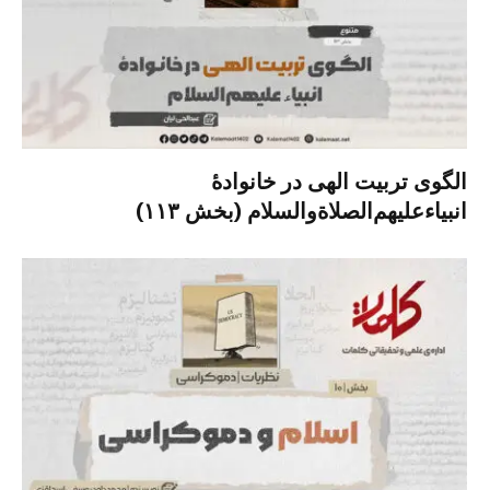
الگوی تربیت الهی در خانوادۀ
انبیاءعلیهم‌الصلاةو‌السلام (بخش ۱۱۳)