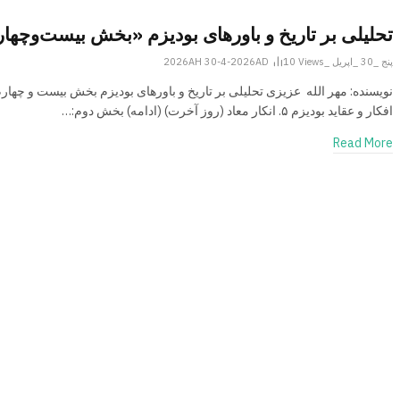
تحلیلی بر تاریخ و باورهای بودیزم «بخش بیست‌وچها
پنج _30 _اپریل _2026AH 30-4-2026AD
Views
10
نویسنده: مهر الله عزیزی تحلیلی بر تاریخ و باورهای بودیزم بخش بیست و چهار
افکار و عقاید بودیزم ۵. انکار معاد (روز آخرت) (ادامه) بخش دوم:…
Read More