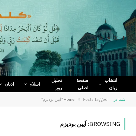
WhatsApp
Telegram
Facebook
X
(Twitter)
انتخاب
صفحۀ
تحلیل
اسلام
ادیان
زبان
اصلی
روز
شما در
Posts Tagged "آیین بودیزم"
»
Home
BROWSING:
آیین بودیزم