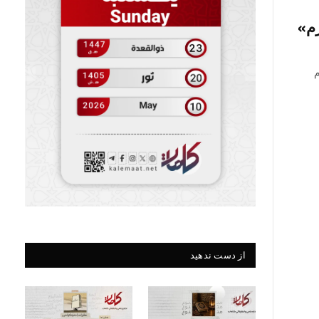
رم»
م
از دست ندهید