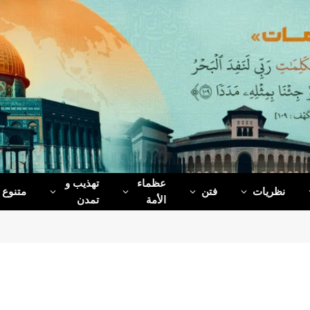
عظماء‌
تهذیب و
نظریات
فتن
متنوع
الأمة
تمدن