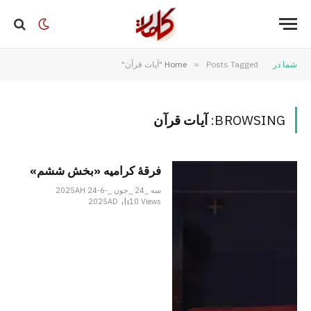
شما در
Posts Tagged "آیات قرآن"
»
Home
BROWSING:
آیات قرآن
فرقهٔ کرامیه «بخش ششم»
سه _24 _جون _2025AH 24-6-
2025AD
10
Views