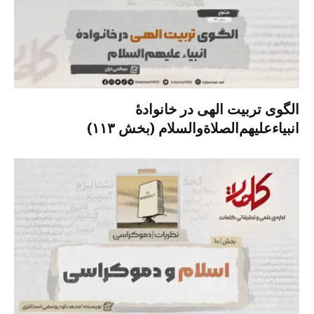
الگوی تربیت الهی در خانوادۀ
انبیاءعلیهم‌الصلاةو‌السلام (بخش ۱۱۳)