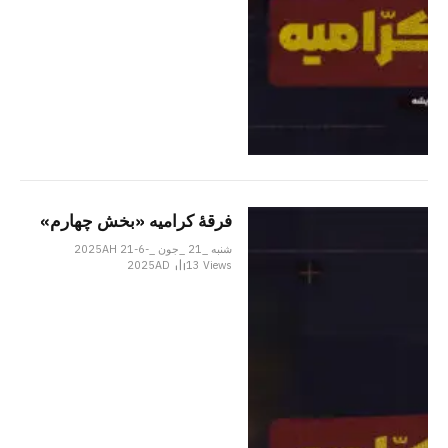
فرقهٔ کرامیه «بخش چهارم»
شنبه _21 _جون _2025AH 21-6-
2025AD
13
Views