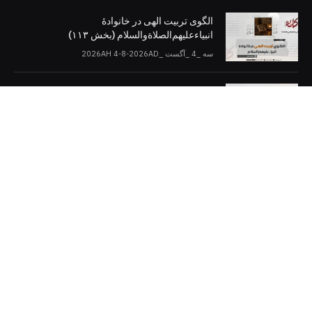
الگوی تربیت الهی در خانوادۀ
انبیاءعلیهم‌الصلاةو‌السلام (بخش ۱۱۳)
سه _4 _آگست _2026AH 4-8-2026AD
اسلام و دموکراسی (بخش: ۱۰)
سه _4 _آگست _2026AH 4-8-2026AD
کلمات را در صفحات مجازی [دنبال کنید]
Twitter
Facebook
Telegram
YouTube
WhatsApp
Instagram