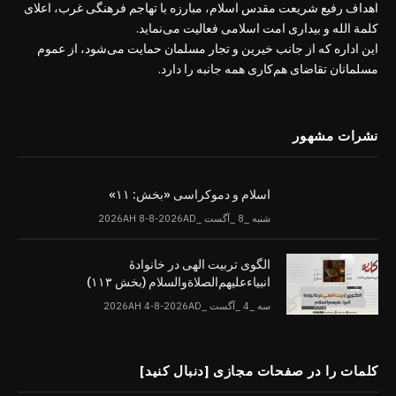
اهداف رفیع شریعت مقدس اسلام، مبارزه با تهاجم فرهنگی غرب، اعلای
کلمة الله و بیداری امت اسلامی فعالیت می‌نماید.
این اداره که از جانب خیرین و تجار مسلمان حمایت می‌شود، از عموم
مسلمانان تقاضای هم‌کاری همه جانبه را دارد.
نشرات مشهور
اسلام و دموکراسی «بخش: ۱۱»
شنبه _8 _آگست _2026AH 8-8-2026AD
الگوی تربیت الهی در خانوادۀ
انبیاءعلیهم‌الصلاةو‌السلام (بخش ۱۱۳)
سه _4 _آگست _2026AH 4-8-2026AD
کلمات را در صفحات مجازی [دنبال کنید]