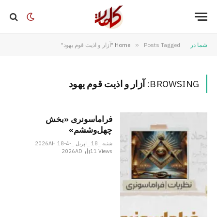
شما در
Posts Tagged "آزار و اذیت قوم یهود"
»
Home
BROWSING:
آزار و اذیت قوم یهود
فراماسونری «بخش
چهل‌وششم»
شنبه _18 _اپریل _2026AH 18-4-
2026AD
11
Views