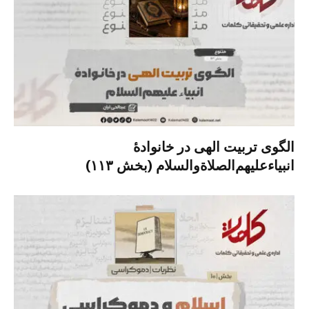
الگوی تربیت الهی در خانوادۀ
انبیاءعلیهم‌الصلاةو‌السلام (بخش ۱۱۳)