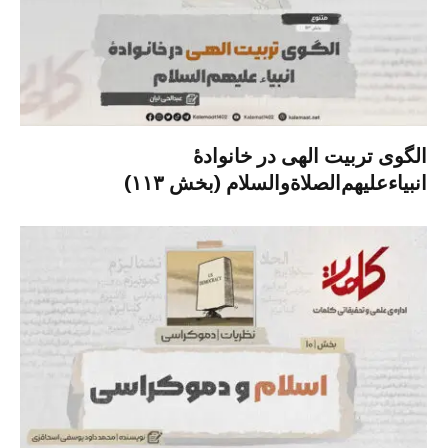
الگوی تربیت الهی در خانوادۀ
انبیاءعلیهم‌الصلاةو‌السلام (بخش ۱۱۳)