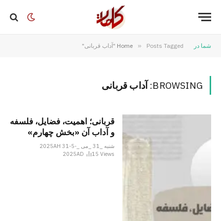
شما در
Posts Tagged "آداب قربانی"
»
Home
BROWSING:
آداب قربانی
قربانی؛ اهمیت، فضایل، فلسفه
و آداب آن «بخش چهارم»
شنبه _31 _می _2025AH 31-5-
2025AD
15
Views