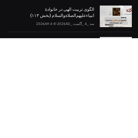
الگوی تربیت الهی در خانوادۀ
انبیاءعلیهم‌الصلاةو‌السلام (بخش ۱۱۳)
سه _4 _آگست _2026AH 4-8-2026AD
اسلام و دموکراسی (بخش: ۱۰)
سه _4 _آگست _2026AH 4-8-2026AD
کلمات را در صفحات مجازی [دنبال کنید]
Twitter
Facebook
Telegram
YouTube
WhatsApp
Instagram