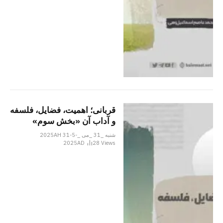
قربانی؛ اهمیت، فضایل، فلسفه
و آداب آن «بخش سوم»
شنبه _31 _می _2025AH 31-5-
2025AD
28
Views