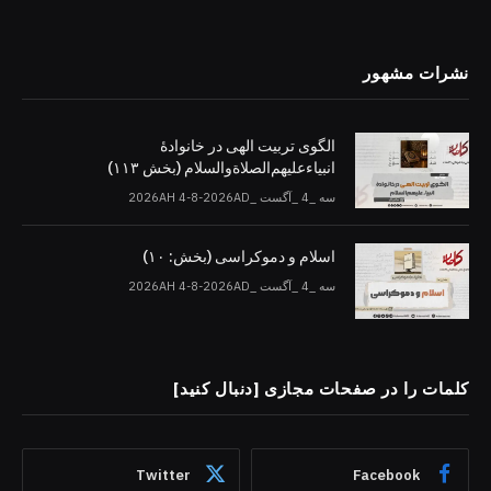
نشرات مشهور
الگوی تربیت الهی در خانوادۀ
انبیاءعلیهم‌الصلاةو‌السلام (بخش ۱۱۳)
سه _4 _آگست _2026AH 4-8-2026AD
اسلام و دموکراسی (بخش: ۱۰)
سه _4 _آگست _2026AH 4-8-2026AD
کلمات را در صفحات مجازی [دنبال کنید]
Twitter
Facebook