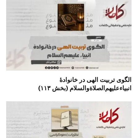
الگوی تربیت الهی در خانوادۀ
انبیاءعلیهم‌الصلاةو‌السلام (بخش ۱۱۳)