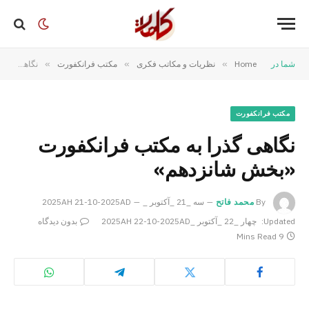
شما در
Home
»
نظریات و مکاتب فکری
»
مکتب فرانکفورت
»
نگاهی گذرا به مکتب فرانکفورت «بخش شانزدهم»
مکتب فرانکفورت
نگاهی گذرا به مکتب فرانکفورت
«بخش شانزدهم»
By
محمد فاتح
سه _21 _آکتوبر _2025AH 21-10-2025AD
Updated:
چهار _22 _آکتوبر _2025AH 22-10-2025AD
بدون دیدگاه
9 Mins Read