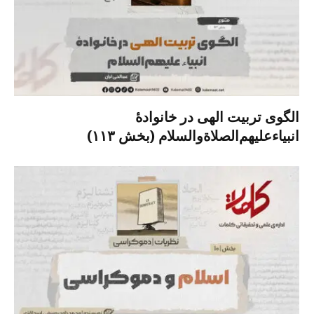
الگوی تربیت الهی در خانوادۀ
انبیاءعلیهم‌الصلاةو‌السلام (بخش ۱۱۳)