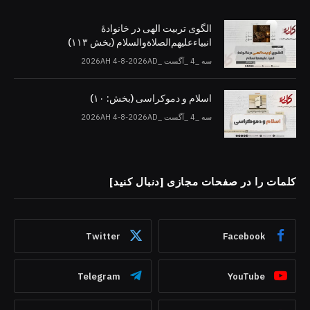
الگوی تربیت الهی در خانوادۀ
انبیاءعلیهم‌الصلاةو‌السلام (بخش ۱۱۳)
سه _4 _آگست _2026AH 4-8-2026AD
اسلام و دموکراسی (بخش: ۱۰)
سه _4 _آگست _2026AH 4-8-2026AD
کلمات را در صفحات مجازی [دنبال کنید]
Twitter
Facebook
Telegram
YouTube