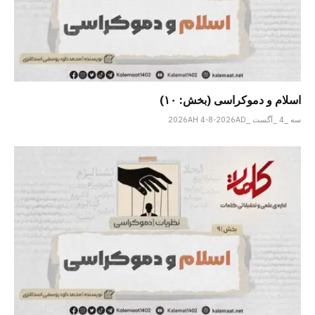
اسلام و دموکراسی (بخش: ۱۰)
سه _4 _آگست _2026AH 4-8-2026AD