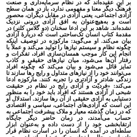
بر این عقیده‌اند که در نظام سرمایه‌داری و صنعت
فرهنگ دیگر معنا و مفهومی ندارد، باز در همان سطح
آزادی اجتماعی، یعنی آزادی در مقابل دیگران، محصور
است و به‌هیچ‌عنوان به افق آزادی درونی نزدیک
نشده‌اند. شاهد بر این ادعا سخنان (دو گلاس کلنر) در
مقدمۀ کتاب انسان تک‌ساحتی است که دربارۀ آزادی
بیان می‌کند. او می‌گوید: مارکوزه در توصیف اینکه
چگونه نظام و سیستم نیازها را تولید می‌کند و عملاً با
انجام این کار موجب همسان‌سازی افراد، تفکرات و
رفتار آن‌ها می‌شود، میان نیازهای حقیقی و کاذب
تمایز قائل می‌شود و بیان می‌کند که چگونه افراد
می‌توانند خود را از نیازهای متداول و رایج رها سازند تا
زندگی شادتر و آزادتری را تجربه کنند. مارکوزه ادعا
می‌کند: «فردیّت و آزادی رایج در نظام در حقیقت
شبحی از آزادی هستند که افراد باید خود را به منظور
دستیابی به آزادی حقیقی از آن رها سازند. استدلال او
این است که آزادی‌های اجتماعی، سیاسی و اقتصادی
که در زمان گذشته معیار و ملاک پیشرفت اجتماعی به
حساب می‌آمدند، در زمان حاضر دیگر جایگاه
ارتقابخشی خود را از دست داده و به‌عنوان ابزار
سلطه‌ای در آمده که انسان را در اسارت نظام قرار