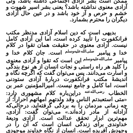
ممکن است بشر آزادی اجتماعی داشته باشد، ولی
آزادی معنوی نداشته باشد؟ یعنی بشر اسیر شهوت و
خشم و حرص و آز خود باشد و در عین حال آزادی
دیگران را محترم بشمارد.
بدیهی است که دین اسلام آزادی مدنظر مکتب
فرانکفورت را تأیید کرده است، اما این آزادی کامل
نیست. آزادی معنوی در حقیقت همان تقوا در کلام
صلی‌الله‌علیه‌وسلم
خدا و پیامبر
است. جان کلام خدا و
صلی‌الله‌علیه‌وسلم
پیامبر
این است که تقوا و آزادی معنوی
را کلید هر راه راستی و نجات انسان از هر نوع بندگی
و اسارت می‌دانند. پس می‌توان گفت که اگرچه نگاه و
اندیشۀ مکتب فرانکفورت دربارۀ آزادی ستودنی
است، اما کامل و جامع نیست. امیرالمؤمنین عمر بن
رضی‌الله‌عنه
الخطاب
دراین‌باره کلام مشهوری دارد:
«متی استعبدتم الناس وقد ولدتهم امهاتهم احراراً؛ از
چه زمانی مردمان را به بردگی گرفته‌اید، درحالی‌که
آزادانه از مادر زاده‌اند.» می‌توان گفت: آزادی،
مهم‌ترین ابزار تحقق عدالت است. آزادی ودیعۀ
خداوندی برای زندگی انسان است که آن را در
وجودش آفریده است. انسان از نگاه خداوند موجودی