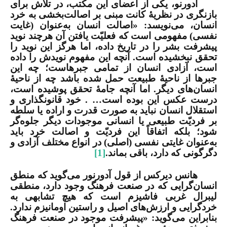
آدورنو، یکی از اعضای این مکتب، در تلاش برای
بازنگری در نظریۀ کانت مبنی بر اصالت‌بخشی به خرد
انسان، می‌نویسد: «اصالت انسان به‌عنوان (غایت
نفسی) مفهومی است که فعلیّت یافتن آن هرچند نوید
پیشرفت بشر را در تاریخ داده، اما هرگز این نوید را
تحقق نبخشیده است. آنچه این مفهوم نویدش را داده
است، آزادی انسان از تمامی جبرهاست؛ چه این
جبرها از ناحیۀ طبیعت حمل شده باشد چه از ناحیۀ
انسان‌های دیگر. اما آنچه جامۀ تحقق پوشیده است،
درست عکس این بوده است… . خود قانونگذاری و
استقلال انسان نباید به صورت قدرت و اراده یا سلطه
بر فردیّت طبیعی یا انسانی موجودات دیگر جلوه‌گر
شود؛ بلکه اتفاقاً این فردیّت و اصالت خرد باید
به‌عنوان غایتی نفسی (اصلی) در انواع مختلف آزادی و
دگرگونی که دارد، باقی بماند.
[1]
هانس دیرکس از قول آدورنور می‌گوید که منطق
انسان‌گرایی که در صنعت فرهنگ وجود دارد، منطقی
لیبرال غربی فاشیزم است که هیچ تشابهی به
خردگرایی و ارزش‌های اصیل و راستین اومانیزم ندارد.
بنابراین می‌گوید: «پیشرفت موجود در صنعت فرهنگ