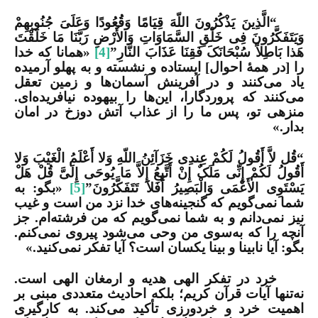
“
الَّذِینَ یَذْکُرُونَ اللّهَ قِیَامًا وَقُعُودًا وَعَلَىَ جُنُوبِهِمْ
وَیَتَفَکَّرُونَ فِی خَلْقِ السَّمَاوَاتِ وَالأَرْضِ رَبَّنَا مَا خَلَقْتَ
هَذا بَاطِلاً سُبْحَانَکَ فَقِنَا عَذَابَ النَّارِ”
[4]
«همانا که خدا
را [در همۀ احوال‌] ایستاده و نشسته و به پهلو آرمیده
یاد مى‌کنند و در آفرینش آسمان‌ها و زمین تعقل
می‌کنند که پروردگارا، این‌ها را بیهوده نیافریده‌اى.
منزهى تو، پس ما را از عذاب آتش دوزخ در امان
بدار.»
“قُل لاَّ أَقُولُ لَکُمْ عِندِی خَزَآئِنُ اللّهِ وَلا أَعْلَمُ الْغَیْبَ وَلا
أَقُولُ لَکُمْ إِنِّی مَلَکٌ إِنْ أَتَّبِعُ إِلاَّ مَا یُوحَى إِلَیَّ قُلْ هَلْ
یَسْتَوِی الأَعْمَى وَالْبَصِیرُ أَفَلاَ تَتَفَکَّرُونَ”
[5]
«بگو: به
شما نمى‌گویم که گنجینه‌هاى خدا نزد من است و غیب
نیز نمى‌دانم و به شما نمى‌گویم که من فرشته‌ام. جز
آنچه را که به‌سوى من وحى مى‌شود پیروى نمى‌کنم.
بگو: آیا نابینا و بینا یکسان است؟ آیا تفکر نمى‌کنید.»
خرد در تفکر الهی هدیه و ارمغان الهی است.
نه‌تنها آیات قرآن کریم؛ بلکه احادیث متعددی مبنی بر
اهمیت خرد و خردورزی تأکید می‌کند. به کارگیری