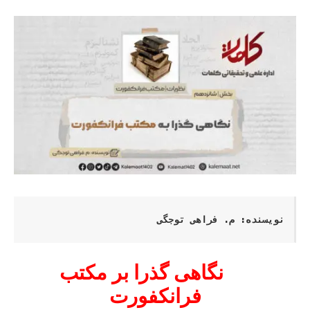
نویسنده: م. فراهی توجگی
نگاهی گذرا بر مکتب
فرانکفورت