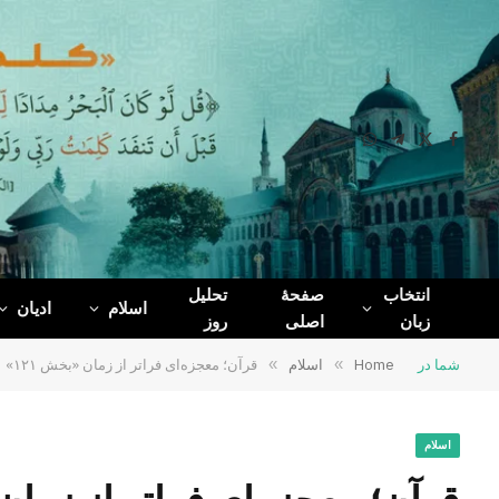
WhatsApp
Telegram
Facebook
X
(Twitter)
انتخاب
صفحۀ
تحلیل
اسلام
ادیان
زبان
اصلی
روز
شما در
Home
»
اسلام
»
قرآن؛ معجزه‌ای فراتر از زمان «بخش ۱۲۱»
اسلام