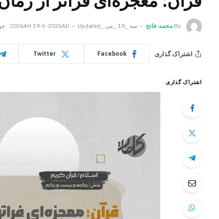
قرآن؛ معجزه‌ای فراتر از زمان «
By
محمد فاتح
سه _19 _می _2026AH 19-5-2026AD
Updated:
چهار _20 _
اشتراک گذاری
Twitter
Facebook
اشتراک گذاری