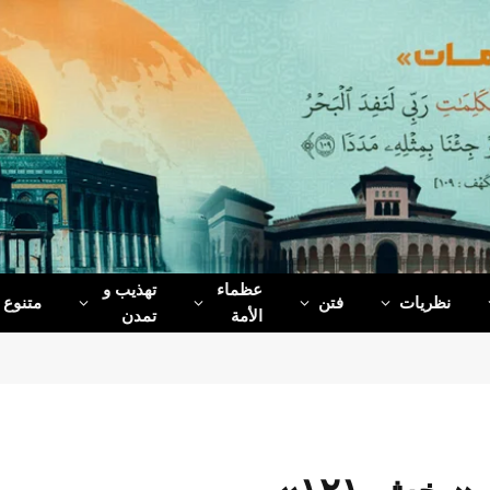
عظماء‌
تهذیب و
نظریات
فتن
متنوع
الأمة
تمدن