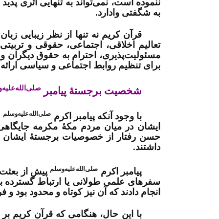
ننموده است، نمی‌تواند به تنهایی اثری پدید 
به شگفتی وادارد
.
قرآن کریم نه تنها از نظر زیبایی زبا
تعالیم اخلاقی، اجتماعی، حقوقی و تربیتی 
مسئولیت‌پذیری، احترام به حقوق دیگران و
برای تنظیم روابط اجتماعی و سیاسی ارائه 
صلی‌الله‌علیه‌
شخصیت برجستۀ پیامبر
صلی‌الله‌علیه‌وسلم
با وجود آنکه پیامبر اکرم
ایشان در میان مردم مکۀ مکرمه جایگاهی ب
حسن رفتار از خصوصیات برجستۀ ایشان بو
داشتند
.
صلی‌الله‌علیه‌وسلم
پیامبر اکرم
پیش از بعثت 
سفرهای علمی طولانی یا ارتباط گسترده با
انجام دادند که آن نیز کوتاه و محدود بود 
با این حال، هنگامی که قرآن کریم بر 