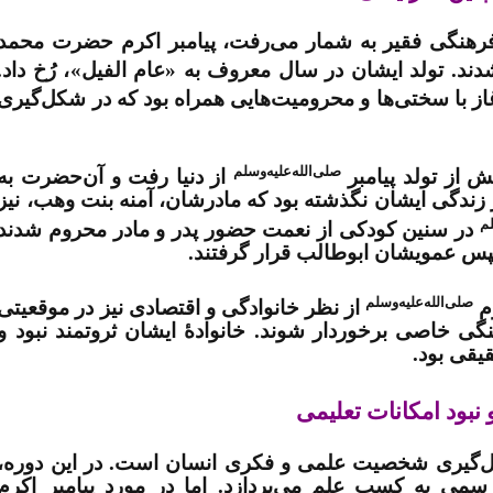
رهنگی فقیر به شمار می‌رفت، پیامبر اکرم حضرت محمد
دند. تولد ایشان در سال معروف به
«عام الفيل»
، رُخ داد.
از با سختی‌ها و محرومیت‌هایی همراه بود که در شکل‌گیری
صلی‌الله‌علیه‌وسلم
ش از تولد پیامبر
از دنیا رفت و آن‌حضرت به
ز زندگی ایشان نگذشته بود که مادرشان، آمنه بنت وهب، نیز
لم
در سنین کودکی از نعمت حضور پدر و مادر محروم شدند
 عموی­شان ابوطالب قرار گرفتند
.
صلی‌الله‌علیه‌وسلم
رم
از نظر خانوادگی و اقتصادی نیز در موقعیتی
هنگی خاصی برخوردار شوند. خانوادۀ ایشان ثروتمند نبود و
قیقی بود
.
نبود امکانات تعلیمی
کل‌گیری شخصیت علمی و فکری انسان است. در این دوره،
سمی به کسب علم می‌پردازد. اما در مورد پیامبر اکرم