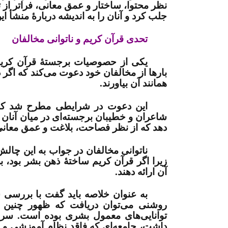
نظر محتوا، ساختار و عمق معانی، فراتر از ت
جلب کرد و آنان را به اندیشه دربارۀ منشأ ا
تحدی قرآن کریم و ناتوانی مخالفان
یکی از حصوصیات برجستۀ قرآن کریم،
بارها از مخالفان خود دعوت می‌کند که اگر د
همانند آن بیاورند
.
این دعوت در شرایطی مطرح شد که 
شاعران و خطیبان برجسته‌ای در میان آنان وج
دهد که از نظر فصاحت، بلاغت و عمق معانی 
ناتوانی مخالفان در جواب به این چالش،
زیرا اگر قرآن کریم ساختۀ ذهن بشر بود، بی
آن ارائه دهند
.
به عنوان خلاصه باید گفت با بررسی 
روشنی می‌توان دریافت که ظهور چنین کت
توانایی‌های معمول بشری بوده است. سر
داشت، جامعه‌ای که فاقد نظام آموزشی و مر