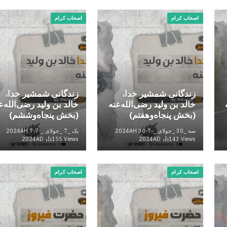
اصحاب کرام
اصحاب کرام
زندگانی شمشیر خدا،
زندگانی شمشیر خدا،
خالد بن ولید رضی‌الله‌عنه
خالد بن ولید رضی‌الله‌ع
(بخش پنجاه‌وهفتم)
(بخش پنجاه‌وششم)
سه _30 _جولای _2024AH 30-7-
یک _7 _جولای _2024AH 7-7-
2024AD
155
Views
2024AD
143
Views
اصحاب کرام
اصحاب کرام