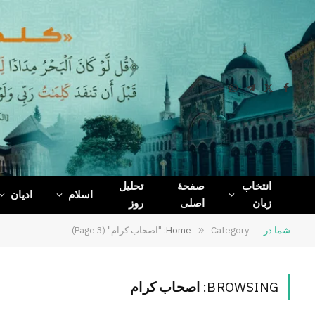
WhatsApp
Telegram
Facebook
X
(Twitter)
انتخاب
صفحۀ
تحلیل
اسلام
ادیان
زبان
اصلی
روز
شما در
Category: "اصحاب کرام" (Page 3)
»
Home
BROWSING:
اصحاب کرام