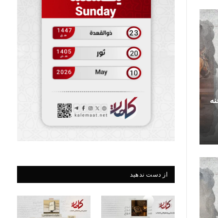
نه
از دست ندهید