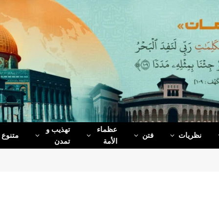
عظماء‌
تهذیب و
نظریات
فتن
متنوع
الأمة
تمدن