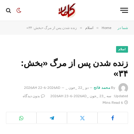
شما در
Home
»
اسلام
»
زنده شدن پس از مرگ «بخش: ۳۴»
اسلام
زنده شدن پس از مرگ «بخش:
۳۴»
By
محمد فاتح
دو _22 _جون _2026AH 22-6-2026AD
Updated:
سه _23 _جون _2026AH 23-6-2026AD
بدون دیدگاه
6 Mins Read