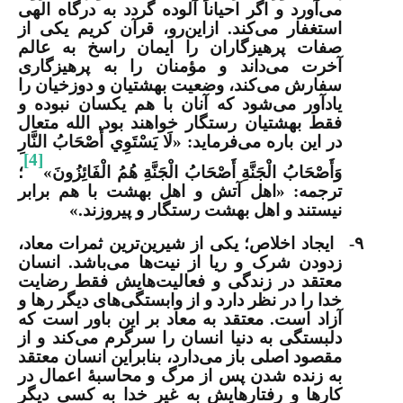
می‌آورد و اگر احیاناً آلوده گردد به درگاه الهی
استغفار می‌کند. ازاین‌رو، قرآن کریم یکی از
صفات پرهیزگاران را ایمان راسخ به عالم
آخرت می‌داند و مؤمنان را به پرهیزگاری
سفارش می‌کند، وضعیت بهشتیان و دوزخیان را
یادآور می‌شود که آنان با هم یکسان نبوده و
فقط بهشتیان رستگار خواهند بود. الله متعال
در این باره می‌فرماید: «لَا يَسْتَوِي أَصْحَابُ النَّارِ
[4]
وَأَصْحَابُ الْجَنَّةِ أَصْحَابُ الْجَنَّةِ هُمُ الْفَائِزُونَ»
؛
ترجمه:
«اهل آتش و اهل بهشت با هم برابر
نیستند و اهل بهشت رستگار و پیروزند.»
۹-
ایجاد اخلاص
؛ یکی از شیرین‌ترین ثمرات معاد،
زدودن شرک و ریا از نیت‌ها می‌باشد. انسان
معتقد در زندگی و فعالیت
هایش فقط رضایت
خدا را در نظر دارد و از وابستگی‌های دیگر رها و
آزاد است. معتقد به معاد بر این باور است که
دلبستگی به دنیا انسان را سرگرم می‌کند و از
مقصود اصلی باز می‌دارد، بنابراین انسان معتقد
به زنده شدن پس از مرگ و محاسبۀ اعمال در
کارها و رفتارهایش به غیر خدا به کسی دیگر