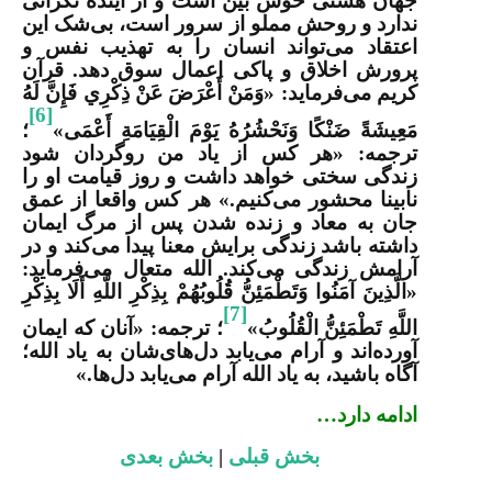
جهان هستی خوش بین است و از آینده نگرانی
ندارد و روحش مملو از سرور است، بی‌شک این
اعتقاد می‌تواند انسان را به تهذیب نفس و
پرورش اخلاق و پاکی اعمال سوق دهد. قرآن
کریم می‌فرماید: «وَمَنْ أَعْرَضَ عَنْ ذِكْرِي فَإِنَّ لَهُ
[6]
مَعِيشَةً ضَنْكًا وَنَحْشُرُهُ يَوْمَ الْقِيَامَةِ أَعْمَى»
؛
ترجمه:
«هر کس از یاد من روگردان شود
زندگی سختی خواهد داشت و روز قیامت او را
نابینا محشور می‌کنیم.» هر كس واقعا از عمق
جان به معاد و زنده شدن پس از مرگ ایمان
داشته باشد زندگی برایش معنا پیدا می‌کند و در
آرامش زندگی می‌کند. الله متعال می‌فرماید:
«الَّذِينَ آمَنُوا وَتَطْمَئِنُّ قُلُوبُهُمْ بِذِكْرِ اللَّهِ أَلَا بِذِكْرِ
[7]
اللَّهِ تَطْمَئِنُّ الْقُلُوبُ»
؛ ترجمه: «آنان که ایمان
آورده‌اند و آرام می‌یابد دل‌های‌شان به یاد الله؛
آگاه باشید، به یاد الله آرام می‌یابد دل‌ها.»
ادامه دارد…
بخش قبلی
|
بخش بعدی