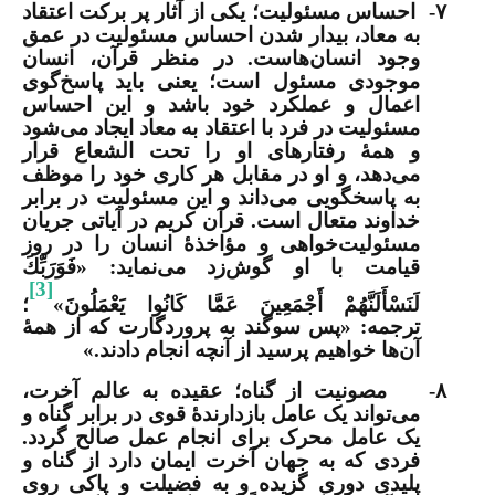
۷-
احساس مسئولیت
؛ یکی از آثار پر برکت اعتقاد
به معاد، بیدار شدن احساس مسئولیت در عمق
وجود انسان‌هاست. در منظر قرآن، انسان
موجودی مسئول است؛ یعنی باید پاسخ‌گوی
اعمال و عملکرد خود باشد و این احساس
مسئولیت در فرد با اعتقاد به معاد ایجاد می‌شود
و همۀ رفتارهای او را تحت الشعاع قرار
می‌دهد، و او در مقابل هر کاری خود را موظف
به پاسخگویی می‌داند و این مسئولیت در برابر
خداوند متعال است. قرآن کریم در آیاتی جریان
مسئولیت‌خواهی و مؤاخذۀ انسان را در روز
قیامت با او گوش‌زد می‌نماید: «فَوَرَبِّكَ
[3]
لَنَسْأَلَنَّهُمْ أَجْمَعِينَ عَمَّا كَانُوا يَعْمَلُونَ»
؛
ترجمه: «
پس سوگند به پروردگارت که از همۀ
آن‌ها خواهیم پرسید از آنچه انجام دادند.»
۸-
مصونیت از گناه
؛ عقیده به عالم آخرت،
می‌تواند یک عامل بازدارندۀ قوی در برابر گناه و
یک عامل محرک برای انجام عمل صالح گردد.
فردی که به جهان آخرت ایمان دارد از گناه و
پلیدی دوری گزیده و به فضیلت و پاکی روی