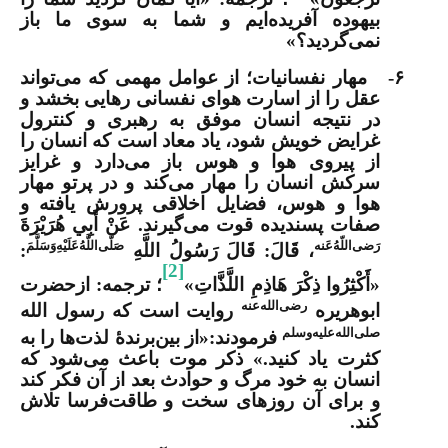
بیهوده آفریده‌ایم و شما به سوی ما باز
نمی‌گردید؟»
۶-
مهار نفسانیات
؛ از عوامل مهمی که می‌تواند
عقل را از اسارت هوای نفسانی رهایی بخشد و
در نتیجه انسان موفق به رهبری و کنترول
غرایض خویش شود، یاد معاد است که انسان را
از پیروی هوا و هوس باز می‌دارد و غرایز
سرکش انسان را مهار می‌کند و در پرتو مهار
هوا و هوس، فضایل اخلاقی پرورش یافته و
صفات پسندیده قوت می‌گیرند. عَنْ أَبِي هُرَيْرَةَ
رَضی‌اللّهُ‌عَنه
صَلَّى‌اللَّهُ‌عَلَيْهِ‌وَسَلَّمَ
، قَالَ: قَالَ رَسُولُ اللَّهِ
:
[2]
«أَكْثِرُوا ذِكْرَ هَاذِمِ اللَّذَّاتِ»
؛ ترجمه: ازحضرت
رضی‌الله‌عنه
ابوهریره
روایت است که رسول الله
صلی‌الله‌علیه‌وسلم
فرمودند:«از بین‌برندۀ لذت‌ها را به
کثرت یاد کنید.» ذکر موت باعث می‌شود که
انسان به خود مرگ و حوادث بعد از آن فکر کند
و برای آن روزهای سخت و طاقت‌فرسا تلاش
کند.