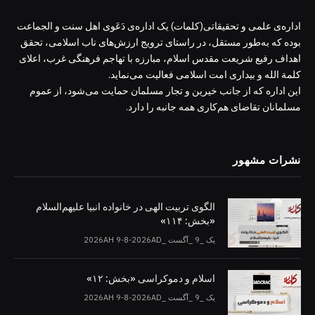
اداره‌ی علمی و تحقیقاتی(کلمات) یک اداره‌ی دَعَوی اهل سنت و الجماعت
بوده که به‌طور مستقل، در راستای ترویج ارزش‌های ناب اسلامی، تحقق
اهداف رفیع شریعت مقدس اسلام، مبارزه با تهاجم فرهنگی غرب، اعلای
کلمة الله و بیداری امت اسلامی فعالیت می‌نماید.
این اداره که از جانب خیرین و تجار مسلمان حمایت می‌شود، از عموم
مسلمانان تقاضای هم‌کاری همه جانبه را دارد.
نشرات مشهور
الگوی تربیت الهی در خانواده انبیا‌‌ علیهم‌السلام
«بخش: ۱۱۴»
یک _9 _آگست _2026AH 9-8-2026AD
اسلام و دموکراسی «بخش: ۱۲»
یک _9 _آگست _2026AH 9-8-2026AD