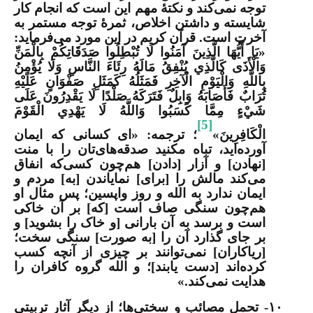
توجه نمی‌کند و نکتۀ مهم این است که انجام کار
شایسته و داشتن اخلاص، ثمرۀ توجه مستمر به
آخرت است. قرآن کریم در این مورد می‌فرماید:
«يَا أَيُّهَا الَّذِينَ آمَنُوا لَا تُبْطِلُوا صَدَقَاتِكُمْ بِالْمَنِّ
وَالْأَذَى كَالَّذِي يُنْفِقُ مَالَهُ رِئَاءَ النَّاسِ وَلَا يُؤْمِنُ
بِاللَّهِ وَالْيَوْمِ الْآخِرِ فَمَثَلُهُ كَمَثَلِ صَفْوَانٍ عَلَيْهِ
تُرَابٌ فَأَصَابَهُ وَابِلٌ فَتَرَكَهُ صَلْدًا لَا يَقْدِرُونَ عَلَى
شَيْءٍ مِمَّا كَسَبُوا وَاللَّهُ لَا يَهْدِي الْقَوْمَ
[5]
الْكَافِرِينَ»
؛ ترجمه: «ای کسانی که ایمان
آورده‌اید، تباه مکنید صدقه‌های‌تان را با منت
[نهادن] و آزار [دادن] هم‌چون کسی‌که انفاق
می‌کند مالش را [برای] نمایاندن [به] مردم و
ایمان ندارد به الله و روز واپسین؛ پس مثال او
هم‌چون سنگی صاف است [که] بر آن خاکی
است و برسد به آن بارانی [و خاک را بشوید] و
بر جای گذارد آن را [به صورت] سنگی سخت؛
[ریاکاران] نمی‌توانند بر چیزی از آنچه کسب
کرده‌اند [دست یابند]؛ و الله گروه کافران را
هدایت نمی‌کند.»
۱۰-
تحمل مصائب و سختی‌ها
؛ از دیگر آثار تربیتی