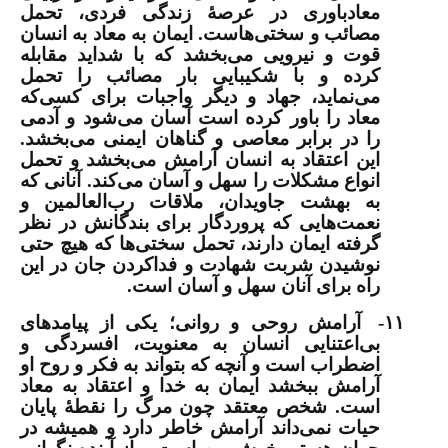
معادباوری در عرصۀ زندگی فردی، تحمل
مصائب و سختی‌هاست. ایمان به معاد به انسان
قوت و نیرویی می‌بخشد که با شداید مقابله
کرده و با شکیبایی بار مصائب را تحمل
می‌نماید، جهاد و دیگر واجبات برای کسی‌که
معاد را باور کرده است آسان می‌شود و آدمی
را در برابر معاصی و گناهان ایمنی می‌بخشد.
این اعتقاد به انسان آرامش می‌بخشد و تحمل
انواع مشکلات را سهل و آسان می‌کند. آنانی که
به بهشت جاویدان، ملاقات رب‌العالمین و
نعمت‌هایی که پروردگار برای بندگانش در نظر
گرفته ایمان دارند، تحمل سختی‌ها که هیچ حتی
نوشیدن شربت شهادت و فداکردن جان در این
راه برای آنان سهل و آسان است.
۱۱-
آرامش روحی و روانی
؛ یکی از پیامدهای
بی‌اعتنایی انسان به معنویت، افسردگی و
اضطراب است و آنچه که بتواند به فکر و روح او
آرامش ببخشد ایمان به خدا و اعتقاد به معاد
است. شخص معتقد چون مرگ را نقطۀ پایان
حیات نمی‌داند آرامش خاطر دارد و همیشه در