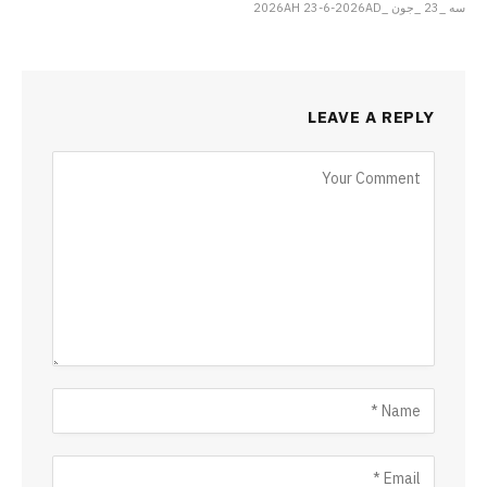
سه _23 _جون _2026AH 23-6-2026AD
LEAVE A REPLY