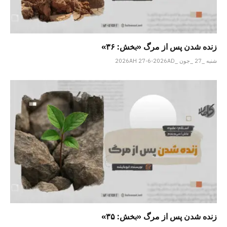
زنده شدن پس از مرگ «بخش: ۳۶»
شنبه _27 _جون _2026AH 27-6-2026AD
زنده شدن پس از مرگ «بخش: ۳۵»