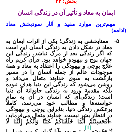
بخش: ۳۴
ایمان به معاد و تأثیر آن در زندگی انسان
مهم‌ترین موارد مفید و آثار سودبخش معاد
(ادامه)
۵-
معنابخشی به زندگی
؛ یکی از اثرات ایمان به
معاد در شکل دادن به زندگی انسان این است
که اگر زندگی بعد از مرگ نباشد، زندگی این
جهان پوچ و بیهوده خواهد بود. قرآن کریم راه
علاج پوچی و بیهودگی را اعتقاد به معاد و همۀ
موجودات عالم از جمله انسان را در مسیر
بازگشت به سوی خداوند متعال می‌داند و
روشن می‌شود که زندگی این دنیا هدف نبوده
بلکه مقدمۀ ورود به زندگی جاودانۀ آن دنیا
است؛ زندگی‌ای که انسان در آن به تمام
خواسته‌ها و مطالب خود می‌رسد، کاملاً
برعکس زندگی دنیا. بنابراین پوچی و بیهودگی
در انتظار بشر نیست. خداوند متعال می‌فرماید:
«أَفَحَسِبْتُمْ أَنَّمَا خَلَقْنَاكُمْ عَبَثًا وَأَنَّكُمْ إِلَيْنَا لَا
[1]
تُرْجَعُونَ»
؛ ترجمه: «آیا گمان کردید شما را