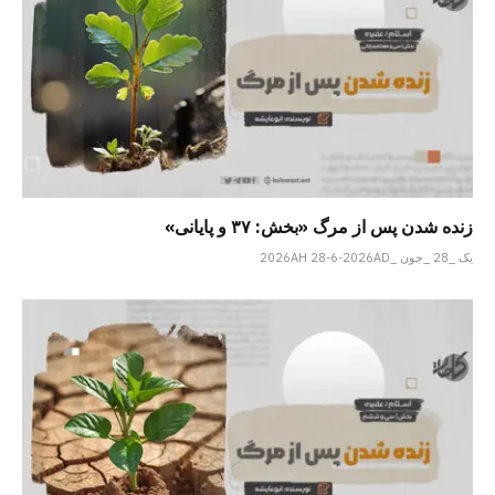
زنده شدن پس از مرگ «بخش: ۳۷ و پایانی»
یک _28 _جون _2026AH 28-6-2026AD