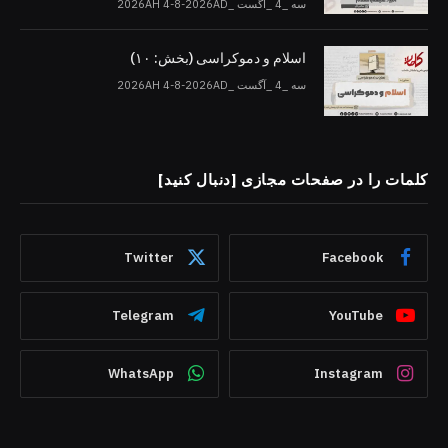
سه _4 _آگست _2026AH 4-8-2026AD
اسلام و دموکراسی (بخش: ۱۰)
سه _4 _آگست _2026AH 4-8-2026AD
کلمات را در صفحات مجازی [دنبال کنید]
Twitter
Facebook
Telegram
YouTube
WhatsApp
Instagram