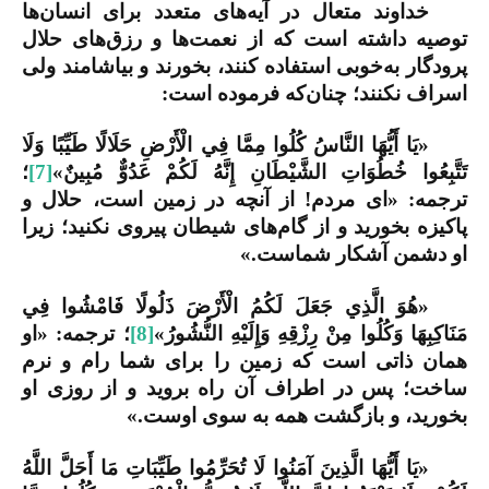
خداوند متعال در آیه‌های متعدد برای انسان‌ها
توصیه داشته است که از نعمت‌ها و رزق‌های حلال
پرودگار به‌خوبی استفاده کنند، بخورند و بیاشامند ولی
اسراف نکنند؛ چنان‌که فرموده است:
«يَا أَيُّهَا النَّاسُ كُلُوا مِمَّا فِي الْأَرْضِ حَلَالًا طَيِّبًا وَلَا
تَتَّبِعُوا خُطُوَاتِ الشَّيْطَانِ إِنَّهُ لَكُمْ عَدُوٌّ مُبِينٌ»
[7]
؛
ترجمه: «ای مردم! از آنچه در زمین است، حلال و
پاکیزه بخورید و از گام‌های شیطان پیروی نکنید؛ زیرا
او دشمن آشکار شماست.»
«هُوَ الَّذِي جَعَلَ لَكُمُ الْأَرْضَ ذَلُولًا فَامْشُوا فِي
مَنَاكِبِهَا وَكُلُوا مِنْ رِزْقِهِ وَإِلَيْهِ النُّشُورُ»
[8]
؛ ترجمه: «او
همان ذاتی است که زمین را برای شما رام و نرم
ساخت؛ پس در اطراف آن راه بروید و از روزی او
بخورید، و بازگشت همه به سوی اوست.»
«يَا أَيُّهَا الَّذِينَ آمَنُوا لَا تُحَرِّمُوا طَيِّبَاتِ مَا أَحَلَّ اللَّهُ