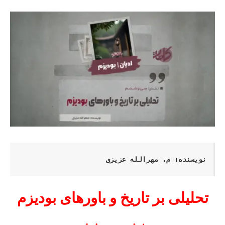
نویسنده: م. مهرالله عزیزی
تحلیلی بر تاریخ و باورهای بودیزم