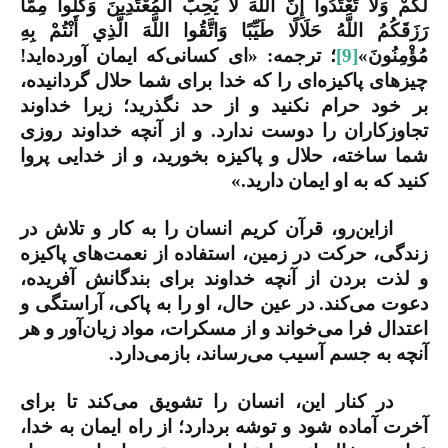
لَكُمْ وَلَا تَعْتَدُوا إِنَّ اللَّهَ لَا يُحِبُّ الْمُعْتَدِينَ وَكُلُوا مِمَّا
رَزَقَكُمُ اللَّهُ حَلَالًا طَيِّبًا وَاتَّقُوا اللَّهَ الَّذِي أَنْتُمْ بِهِ
مُؤْمِنُونَ»
[9]
؛
ترجمه: «ای کسانی‌که ایمان آورده‌اید!
چیزهای پاکیزه‌ای را که خدا برای شما حلال گردانیده،
بر خود حرام نکنید و از حد نگذرید؛ زیرا خداوند
تجاوزکاران را دوست ندارد. و از آنچه خداوند روزی
شما ساخته، حلال و پاکیزه بخورید، و از خدایی پروا
کنید که به او ایمان دارید.»
ازاین‌رو، قرآن کریم انسان را به کار و تلاش در
زندگی، حرکت در زمین، استفاده از نعمت‌های پاکیزه
و لذت بردن از آنچه خداوند برای بندگانش آفریده،
دعوت می‌کند. در عین حال، او را به پاکی، آراستگی و
اعتدال فرا می‌خواند و از مسکرات، مواد زیان‌آور و هر
آنچه به جسم آسیب می‌رساند، بازمی‌دارد.
در کنار این، انسان را تشویق می‌کند تا برای
آخرت آماده شود و توشه بردارد؛ از راه ایمان به خدا،