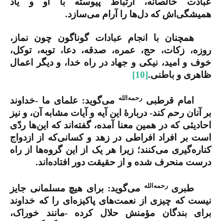
عبادت خالصانه، ارتباط پیوسته با او و یاد
همیشگی‌اش که دل‌ها را آرام می‌سازد.
همچنان با انجام عبادات گوناگون چون نماز،
روزه، زکات، حج، عمره، صدقه، دعا، توبه، توکل،
خوف و امید، نیکی و جهاد در راه خدا، و دیگر اعمال
ظاهری و باطنی.
[10]
رحمه‌الله
امام قرطبی
می‌گوید: علمای ما -خداوند
بر آنان رحم کند- دربارۀ این آیه و آیات مشابه آن، و نیز
احادیثی که در همین معنا آمده، گفته‌اند که این‌ها ردّی
است بر افراد افراطی در زهد و کسانی‌که از ازدواج
کناره‌گیری می‌کنند؛ زیرا هر یک از این گروه‌ها از راه
درست منحرف شده و از حقیقت دور افتاده‌اند.
رحمه‌الله
طبری
می‌گوید: برای هیچ مسلمانی جایز
نیست که چیزی از نعمت‌های پاکیزه‌ای را که خداوند
برای بندگان مؤمنش حلال کرده -مانند خوراک،