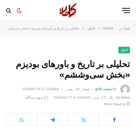
شما در
Home
»
ادیان
»
تحلیلی بر تاریخ و باورهای بودیزم «بخش سی‌وششم»
ادیان
تحلیلی بر تاریخ و باورهای بودیزم
«بخش سی‌وششم»
By
محمد فاتح
شنبه _16 _می _2026AH 16-5-2026AD
Updated:
یک _17 _می _2026AH 17-5-2026AD
بدون دیدگاه
6 Mins Read