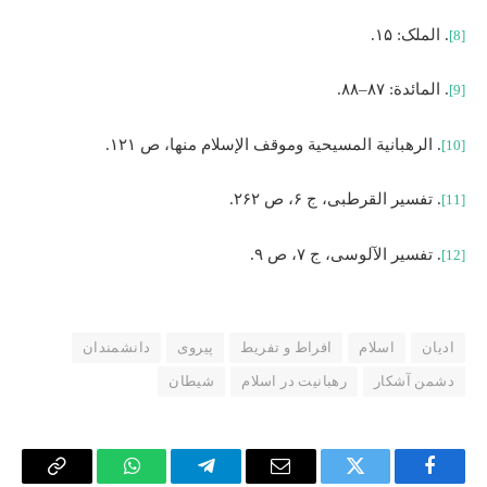
. الملک: ۱۵.
[8]
. المائدة: ۸۷–۸۸.
[9]
. الرهبانیة المسیحیة وموقف الإسلام منها، ص ۱۲۱
.
[10]
. تفسیر القرطبی، ج ۶، ص ۲۶۲.
[11]
. تفسیر الآلوسی، ج ۷، ص ۹.
[12]
ادیان
اسلام
افراط و تفریط
پیروی
دانشمندان
دشمن آشکار
رهبانیت در اسلام
شیطان
Copy
WhatsApp
Telegram
Email
Twitter
Facebook