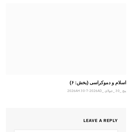
اسلام و دموکراسی (بخش: ۶)
پنج _30 _جولای _2026AH 30-7-2026AD
LEAVE A REPLY