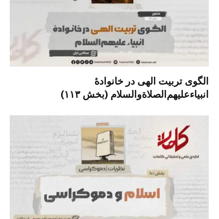
الگوی تربیت الهی در خانوادۀ
انبیاءعلیهم‌الصلاةو‌السلام (بخش ۱۱۳)