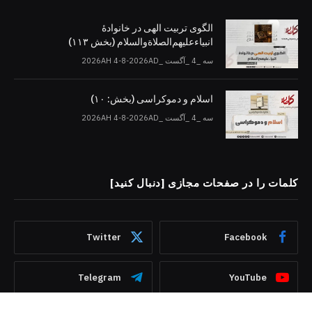
الگوی تربیت الهی در خانوادۀ
انبیاءعلیهم‌الصلاةو‌السلام (بخش ۱۱۳)
سه _4 _آگست _2026AH 4-8-2026AD
اسلام و دموکراسی (بخش: ۱۰)
سه _4 _آگست _2026AH 4-8-2026AD
کلمات را در صفحات مجازی [دنبال کنید]
Twitter
Facebook
Telegram
YouTube