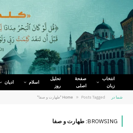
WhatsApp
Telegram
Facebook
X
(Twitter)
انتخاب
صفحۀ
تحلیل
اسلام
ادیان
زبان
اصلی
روز
شما در
Posts Tagged "طهارت و صفا"
»
Home
BROWSING:
طهارت و صفا