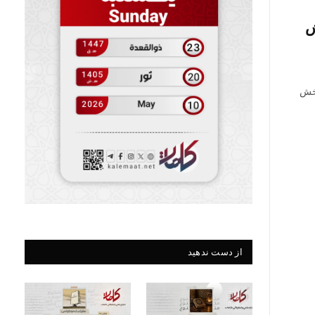
ش
بخش
از دست ندهید