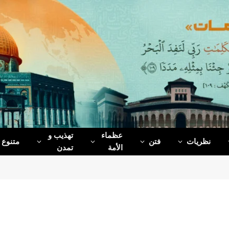
عظماء‌
تهذیب و
نظریات
فتن
متنوع
الأمة
تمدن