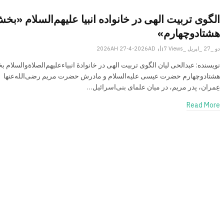
الگوی تربیت الهی در خانواده انبیا‌‌ علیهم‌السلام «بخ
هشتادوچهارم»
دو _27 _اپریل _2026AH 27-4-2026AD
Views
7
نویسنده: عبدالحی لیان الگوی تربیت الهی در خانوادۀ انبیاءعلیهم‌الصلاةو‌السلام 
هشتادوچهارم حضرت عیسی علیه‌السلام و مادرش حضرت مریم رضی‌الله‌عنها
عِمران، پدر مریم، در میان علمای بنی‌اسرائیل…
Read More