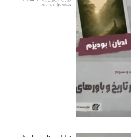
چهار _29 _اپریل _2026AH 29-4-
2026AD
5
Views