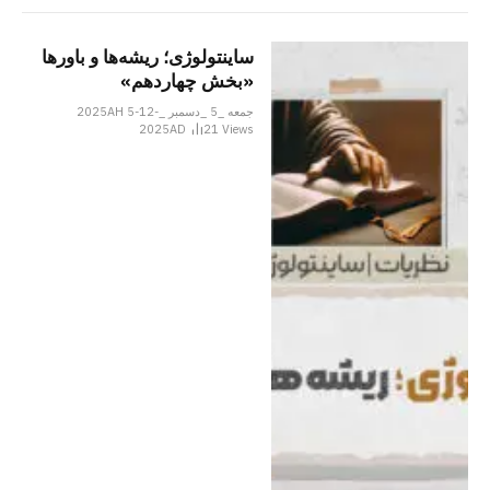
ساینتولوژی؛ ریشه‌ها و باورها
«بخش چهاردهم»
جمعه _5 _دسمبر _2025AH 5-12-
2025AD
21
Views