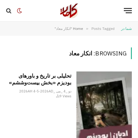
شما در
Posts Tagged "انکار معاد"
»
Home
BROWSING:
انکار معاد
تحلیلی بر تاریخ و باورهای
بودیزم «بخش بیست‌وششم»
دو _4 _می _2026AH 4-5-2026AD
9
Views