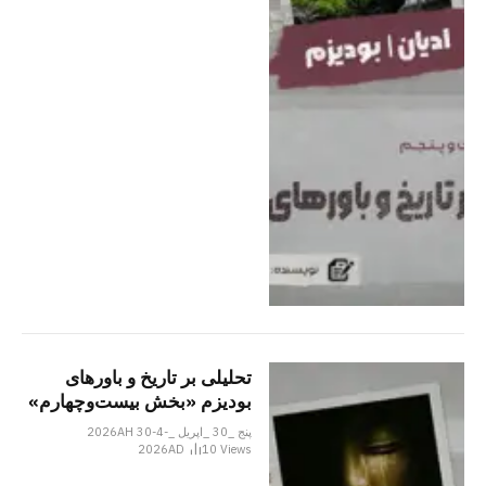
تحلیلی بر تاریخ و باورهای
بودیزم «بخش بیست‌وچهارم»
پنج _30 _اپریل _2026AH 30-4-
2026AD
10
Views