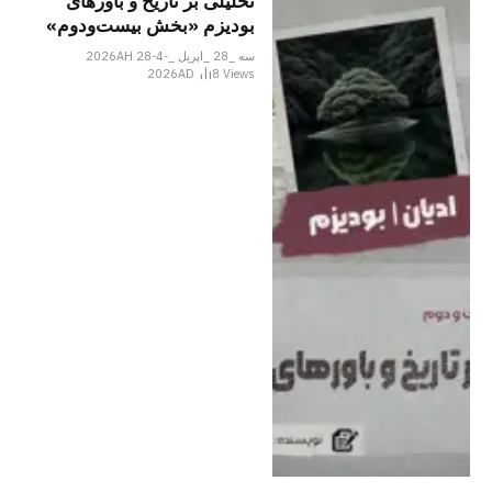
تحلیلی بر تاریخ و باورهای
بودیزم «بخش بیست‌ودوم»
سه _28 _اپریل _2026AH 28-4-
2026AD
8
Views