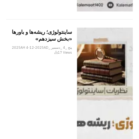
ساینتولوژی؛ ریشه‌ها و باورها
«بخش سیزدهم»
پنج _4 _دسمبر _2025AH 4-12-2025AD
17
Views