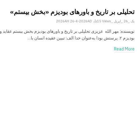
تحلیلی بر تاریخ و باورهای بودیزم «بخش بیستم»
یک _26 _اپریل _2026AH 26-4-2026AD
Views
15
نویسنده: مهر الله عزیزی تحلیلی بر تاریخ و باورهای بودیزم بخش بیستم عقاید و 
بودیزم ۲. پرستش بودا به‌عنوان خدا الف: تبیین عقیده انسان با…
Read More