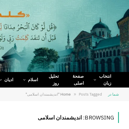
WhatsApp
Telegram
Facebook
X
(Twitter)
انتخاب
صفحۀ
تحلیل
اسلام
ادیان
زبان
اصلی
روز
شما در
Posts Tagged "اندیشمندان اسلامی"
»
Home
BROWSING:
اندیشمندان اسلامی