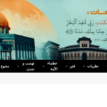
عظماء‌
تهذیب و
نظریات
فتن
متنوع
الأمة
تمدن