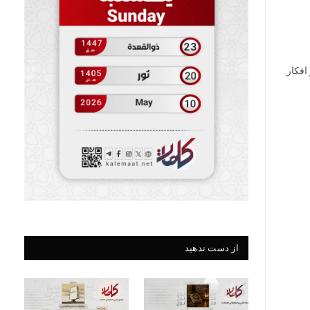
افکار
از دست ندهید