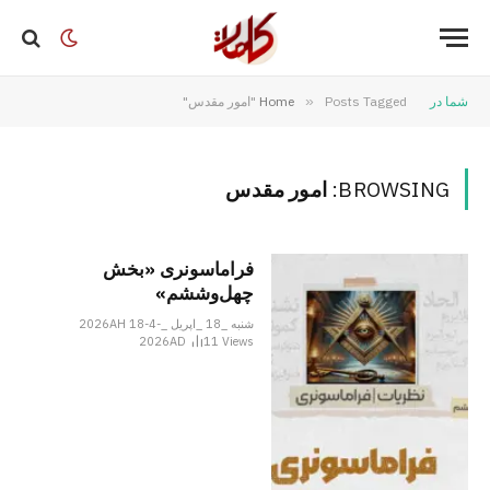
شما در
Posts Tagged "امور مقدس"
»
Home
BROWSING:
امور مقدس
فراماسونری «بخش
چهل‌وششم»
شنبه _18 _اپریل _2026AH 18-4-
2026AD
11
Views