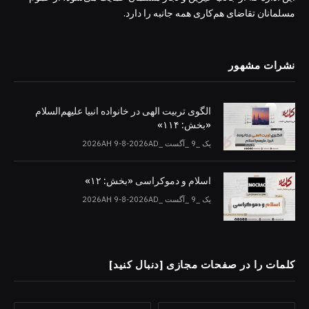
مسلمانان تقاضای هم‌کاری همه جانبه را دارد.
نشرات مشهور
الگوی تربیت الهی در خانواده انبیا‌‌ علیهم‌السلام
«بخش: ۱۱۴»
یک _9 _آگست _2026AH 9-8-2026AD
اسلام و دموکراسی «بخش: ۱۲»
یک _9 _آگست _2026AH 9-8-2026AD
کلمات را در صفحات مجازی [دنبال کنید]