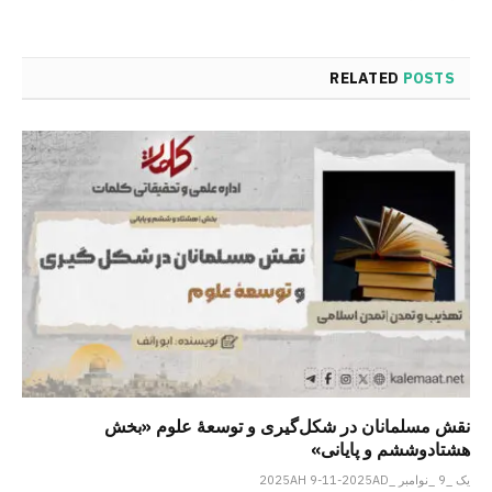
RELATED
POSTS
نقش مسلمانان در شکل‌گیری و توسعۀ علوم «بخش
هشتادوششم و پایانی»
یک _9 _نوامبر _2025AH 9-11-2025AD