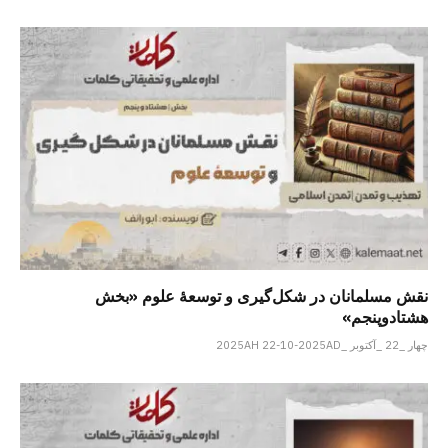
نقش مسلمانان در شکل‌گیری و توسعۀ علوم «بخش
هشتادوپنجم»
چهار _22 _آکتوبر _2025AH 22-10-2025AD