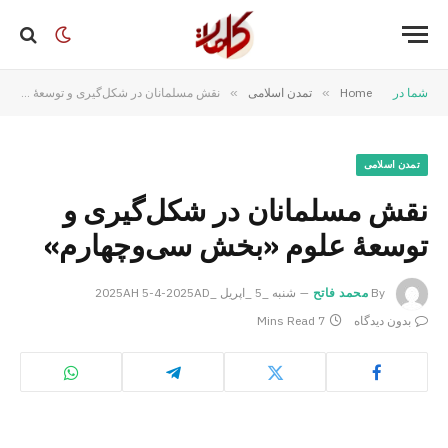
شما در
Home
»
تمدن اسلامی
»
نقش مسلمانان در شکل‌گیری و توسعۀ علوم «بخش سی‌وچهارم»
تمدن اسلامی
نقش مسلمانان در شکل‌گیری و
توسعۀ علوم «بخش سی‌وچهارم»
By
محمد فاتح
شنبه _5 _اپریل _2025AH 5-4-2025AD
بدون دیدگاه
7 Mins Read