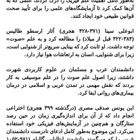
به‌طور کامل اهمیت علم فیزیک را درک کردند، علمی که به
آن‌ها کمک کرد تا آزمایشگاه‌های علمی را برای تأیید صحت
قوانین طبیعی خود ایجاد کنند.
ابوعلی سینا (۳۷۱-۴۲۸ هجری) آثار ارسطو طالیس
(۳۸۴-۳۲۲ قبل از میلاد) را مطالعه کرد و به علم «صوت»
توجه داشت. او ثابت کرد که بینایی سریع‌تر از شنوایی است،
زیرا برای شنوایی، انسان به ارتعاشات هوا نیاز دارد.
دانشمندان عرب و مسلمان در علوم کاربردی شهرت
داشتند، زیرا اصول علم صوت را در علم موسیقی به کار
بردند که نقش مهمی در تمدن عربی و اسلامی در درمان
بیماری‌های روانی ایفا کرد.
ابن یونس صدفی مصری (درگذشته ۳۹۹ هجری) اختراعی
انجام داد که از آن برای اندازه‌گیری زمان در حین رصد
ستارگان و هم‌چنین در آزمایش‌های فیزیکی خود استفاده
می‌کرد. این موضوع به‌طور کامل ادعای نادرست دانشمندان
غربی را که می‌گویند دانشمند ایتالیایی گالیله (۹۷۱-۱۰۵۲