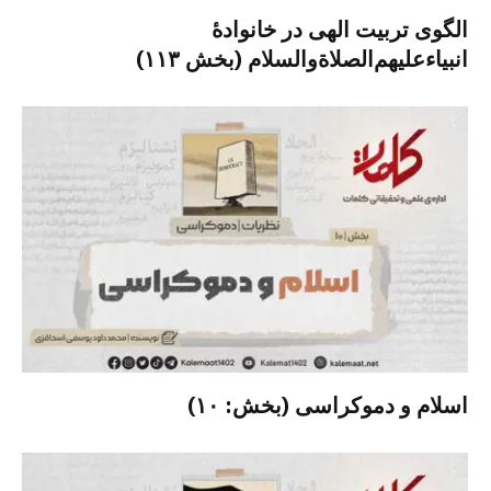
الگوی تربیت الهی در خانوادۀ
انبیاءعلیهم‌الصلاةو‌السلام (بخش ۱۱۳)
اسلام و دموکراسی (بخش: ۱۰)