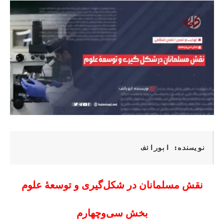
نویسنده: ابورائف
نقش مسلمانان در شکل‌گیری و توسعۀ علوم
بخش سی‌وچهارم