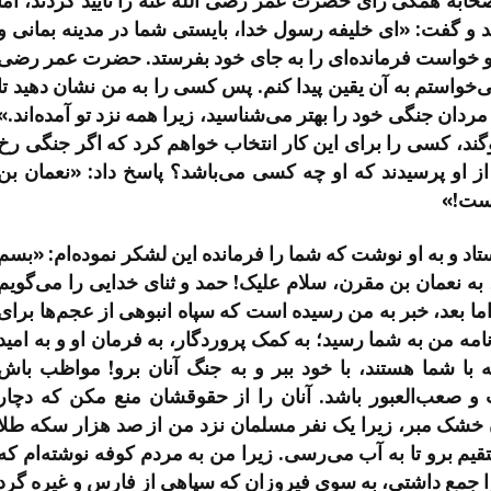
حابه همگی رأی حضرت عمر رضی الله عنه را تأیید کردند، اما
و گفت: «ای خلیفه رسول خدا، بایستی شما در مدینه بمانی و
 او خواست فرمانده‌ای را به جای خود بفرستد. حضرت عمر رضی
واستم به آن یقین پیدا کنم. پس کسی را به من نشان دهید تا
مردان جنگی خود را بهتر می‌شناسید، زیرا همه نزد تو آمده‌اند.»
گند، کسی را برای این کار انتخاب خواهم کرد که اگر جنگی رخ
 او پرسیدند که او چه کسی می‌باشد؟ پاسخ داد: «نعمان بن
است!»
د و به او نوشت که شما را فرمانده این لشکر نموده‌ام: «بسم
ن، به نعمان بن مقرن، سلام علیک! حمد و ثنای خدایی را می‌گویم
 بعد، خبر به من رسیده است که سپاه انبوهی از عجم‌ها برای
 نامه من به شما رسید؛ به کمک پروردگار، به فرمان او و به امید
 با شما هستند، با خود ببر و به جنگ آنان برو! مواظب باش
 صعب‌العبور باشد. آنان را از حقوقشان منع مکن که دچار
ان خشک مبر، زیرا یک نفر مسلمان نزد من از صد هزار سکه طلا
قیم برو تا به آب می‌رسی. زیرا من به مردم کوفه نوشته‌ام که
 را جمع داشتی، به سوی فیروزان که سپاهی از فارس و غیره گرد