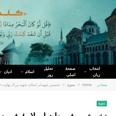
WhatsApp
Telegram
Facebook
X
(Twitter)
انتخاب
صفحۀ
تحلیل
اسلام
ادیان
زبان
اصلی
روز
شما در
Home
»
متنوع
»
نخستین شهیدان اسلام؛ شهید بزرگ نهاوند «ب
متنوع