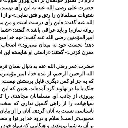
دارم در کشور خودشان بر آنان پیروز شوم.» ص
حضرت علی رضی الله عنه به این رأی نپسندید 
شئونات مسلمانان را رتق و فتق نمایی.» و از
الله عنه گفت: «این رأی درست است و من می‌خ
روانه سازم! و باید عراقی باشد.» گفتند: «شما 
امیرالمؤمنین رضی الله عنه گفت: «به خدا سو
دهد؛ نخست خود به میدان می‌رود.» اصحاب از
مقرن مُزنی.» گفتند: «راستی او شایسته این 
حضرت عمر رضی الله عنه به دنبال نعمان فرستا
الله الرحمن الرحیم، از بنده خدا، امیر مؤمنی
که به جز او کس دیگری قابل پرستش نیست. اما
جنگ با ما در نهاوند گرد آمده‌اند. همین که این
پیروزی از جانب او، مسلمانان مجاهدی را که
سپاهیانت را از راهی گسیل نداری که سخت و
ناسپاسی نسبت به آنان گردی. آنان را از بیاب
محبوب‌تر است! سلام و درود خدا بر تو! و مست
بر آن به شما بپیوندند. و هنگامی که سپاه خود