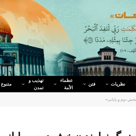
عظماء‌
تهذیب و
نظریات
فتن
متنوع
الأمة
تمدن
خش دوم و پایانی»