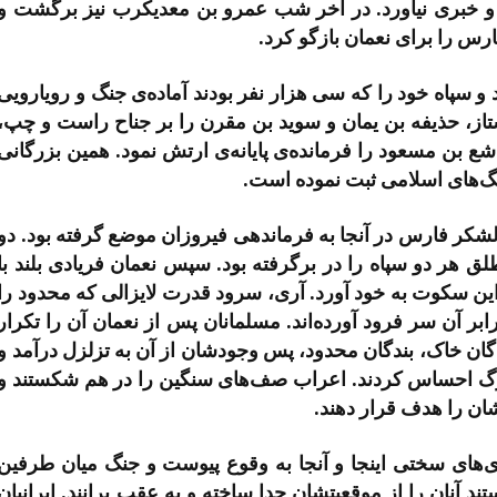
ت و خبری نیاورد. در آخر شب عمرو بن معدیکرب نیز برگشت و
رس را برای نعمان بازگو کرد.
 سپاه خود را که سی هزار نفر بودند آماده‌ی جنگ و رویارویی
یشتاز، حذیفه بن یمان و سوید بن مقرن را بر جناح راست و چپ،
ع بن مسعود را فرمانده‌ی پایانه‌ی ارتش نمود. همین بزرگانی
 جنگ‌های اسلامی ثبت نموده است.
لشکر فارس در آنجا به فرماندهی فیروزان موضع گرفته بود. دو
ق هر دو سپاه را در برگرفته بود. سپس نعمان فریادی بلند با
 این سکوت به خود آورد. آری، سرود قدرت لایزالی که محدود را
بر آن سر فرود آورده‌اند. مسلمانان پس از نعمان آن را تکرار
دگان خاک، بندگان محدود، پس وجودشان از آن به تزلزل درآمد و
زرگ احساس کردند. اعراب صف‌های سنگین را در هم شکستند و
شان را هدف قرار دهند.
‌های سختی اینجا و آنجا به وقوع پیوست و جنگ میان طرفین
 آنان را از موقعیتشان جدا ساخته و به عقب برانند. ایرانیان