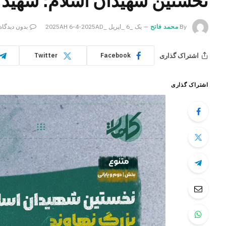
نخستین شهیدان اسلام؛ شهید ب
By
محمد فاتح
یک _6 _اپریل _2025AH 6-4-2025AD
بدون دیدگاه
اشتراک گذاری
Twitter
Facebook
اشتراک گذاری