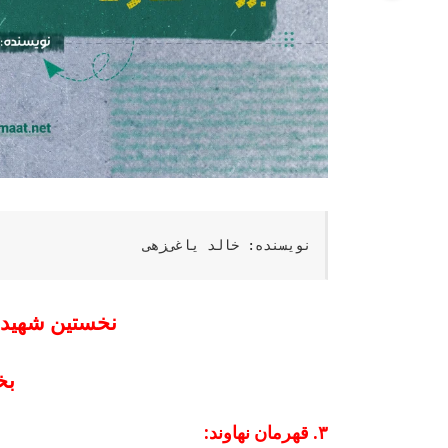
نویسنده: خالد یاغی‌­زهی
نخستین شهیدان
بخ
۳. قهرمان نهاوند: