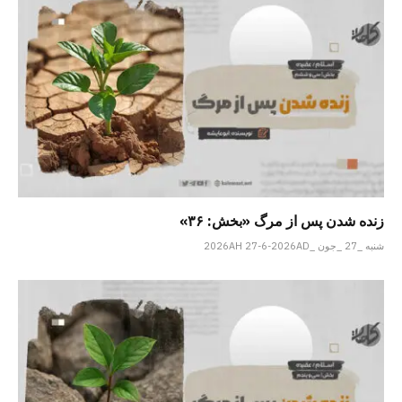
زنده شدن پس از مرگ «بخش: ۳۶»
شنبه _27 _جون _2026AH 27-6-2026AD