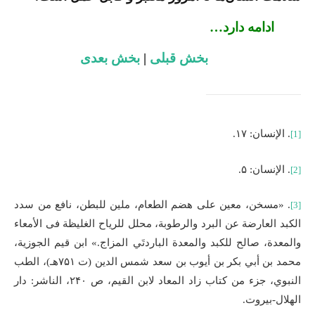
ادامه دارد…
بخش قبلی
|‌
بخش بعدی
. الإنسان: ۱۷.
[1]
. الإنسان: ۵.
[2]
. «مسخن، معین على هضم الطعام، ملین للبطن، نافع من سدد
[3]
الكبد العارضة عن البرد والرطوبة، محلل للریاح الغلیظة فی الأمعاء
والمعدة، صالح للكبد والمعدة الباردتَي المزاج
.
» ابن قيم الجوزية،
محمد بن أبي بكر بن أيوب بن سعد شمس الدين (ت ۷۵۱هـ)، الطب
النبوي، جزء من كتاب زاد المعاد لابن القيم، ص ۲۴۰، الناشر: دار
الهلال-بيروت.