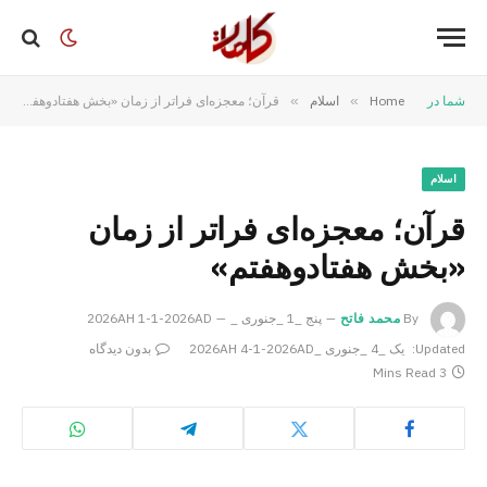
شما در
Home
»
اسلام
»
قرآن؛ معجزه‌ای فراتر از زمان «بخش هفتادوهفتم»
اسلام
قرآن؛ معجزه‌ای فراتر از زمان
«بخش هفتادوهفتم»
By
محمد فاتح
پنج _1 _جنوری _2026AH 1-1-2026AD
Updated:
یک _4 _جنوری _2026AH 4-1-2026AD
بدون دیدگاه
3 Mins Read