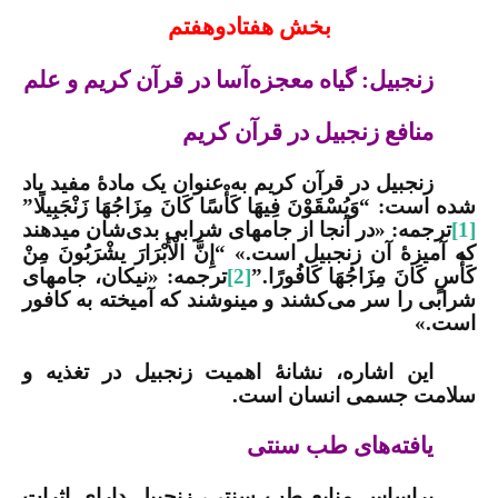
بخش هفتادوهفتم
زنجبیل: گیاه معجزه‌آسا در قرآن کریم و علم
منافع زنجبیل
در قرآن کریم
زنجبیل در قرآن کریم به عنوان یک مادۀ مفید یاد
شده است:
“وَیُسْقَوْنَ فِیهَا كَأْسًا كَانَ مِزَاجُهَا زَنْجَبِیلًا”
[1]
ترجمه: «در آن­جا از جام­های شرابی بدی‌شان می­دهند
كه آمیزۀ آن زنجبیل است.»
“إِنَّ الْأَبْرَارَ یشْرَبُونَ مِنْ
كَأْسٍ كَانَ مِزَاجُهَا كَافُورًا.”
[2]
ترجمه: «نیكان، جام­های
شرابی را سر می‌كشند و می­نوشند كه آمیخته به كافور
است.»
این اشاره، نشانۀ اهمیت زنجبیل در تغذیه و
سلامت جسمی انسان است.
یافته‌های طب سنتی
براساس منابع طب سنتی، زنجبیل دارای اثرات