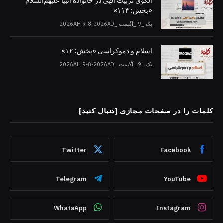
الگوی تربیت الهی در خانواده انبیا‌‌ علیهم‌السلام
«بخش: ۱۱۴»
یک _9 _آگست _2026AH 9-8-2026AD
اسلام و دموکراسی «بخش: ۱۲»
یک _9 _آگست _2026AH 9-8-2026AD
کلمات را در صفحات مجازی [دنبال کنید]
Twitter
Facebook
Telegram
YouTube
WhatsApp
Instagram