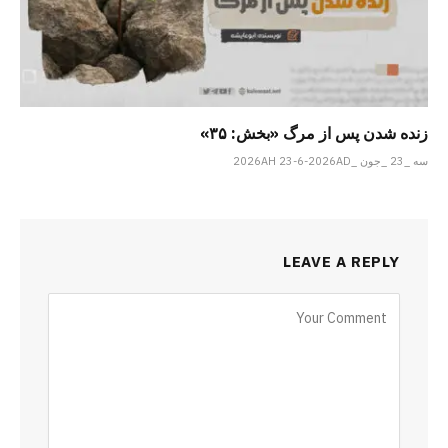
زنده شدن پس از مرگ «بخش: ۳۵»
سه _23 _جون _2026AH 23-6-2026AD
LEAVE A REPLY