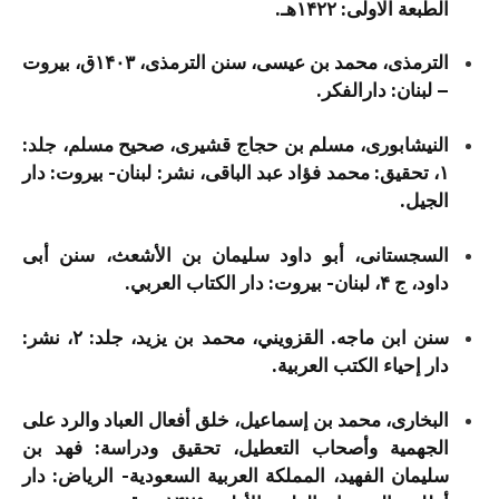
الطبعة الاولی: ۱۴۲۲هـ.
الترمذی، محمد بن عیسی، سنن الترمذی، ۱۴۰۳ق، بیروت
– لبنان: دارالفکر.
النیشابوری، مسلم بن حجاج قشیری، صحیح مسلم، جلد:
۱، تحقیق: محمد فؤاد عبد الباقی، نشر: لبنان- بيروت: دار
الجیل.
السجستانی، أبو داود سلیمان بن الأشعث، سنن أبی
داود، ج ۴، لبنان- بيروت: دار الکتاب العربي.
سنن ابن ماجه. القزویني، محمد بن یزید، جلد: ۲، نشر:
دار إحیاء الکتب العربیة.
البخاری، محمد بن إسماعیل، خلق أفعال العباد والرد علی
الجهمیة وأصحاب التعطیل، تحقیق ودراسة: فهد بن
سلیمان الفهید، المملكة العربية السعودية- الرياض: دار