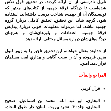
تأویل نادرستی از آن ارائه کردند. در تحقیق فوق تلاش
شده‌است تا دیدگاه فرقۀ جهمیه از کتاب‌های معتبر که
نویسندگان آن از جهمیه، شناخت درست داشته‌اند، استفاده
شود. گرچه شاید این تحقیق، تحقیق کاملی دربارۀ گروه
جهمیه نباشد، اما می‌تواند معلومات خوبی دربارۀ پیدایش
فرقۀ جهمیه، اعتقادات و باورهای‌شان و هم‌چنان
دیدگاه‌های‌شان دربارۀ مسائل مختلف، ارائه دهد.
از خداوند متعال خواهانم این تحقیق ناچیز را به زیور قبول
مزین فرموده و آن را سبب آگاهی و بیداریِ امت مسلمان
قرار دهد. آمین.
المراجع والمآخذ
قرآن کریم.
البخاری، ابو عبد الله، محمد بن اسماعیل، صحیح
البخاری، جلد: ۴، نشر: بیروت- لبنان: دار طوق النجاة،