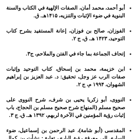
أبو أحمد، محمد أمان، الصفات الإلهیة في الکتاب والسنة
البنویة في ضوء الإثبات والتنزیه، ۱۴۱۵هـ. ق.
الفوزان، صالح بن فوزان، إعانة المستفید بشرح کتاب
التوحید، ۱۴۲۳ هـ. ق، ج ۲.
إتحاف الجماعة بما جاء في الفتن والملاحم، ج۳.
ابن خزیمة، محمد بن إسحاق، کتاب التوحید وإثبات
صفات الرب عز وجل، تحقیق: د. عبد العزیز بن إبراهیم
الشهوان، ۱۹۹۴ م، ج ۲.
النووی، أبو زکریا یحیی بن شرف، شرح النووی علی
صحیح مسلم (المنهاج شرح صحیح مسلم بن الحجاج، باب
إثبات رؤیة المؤمنین في الآخرة لربهم، ۱۳۹۲ هـ. ق، ج ۳.
المقدسی (أبو شامة)، عبد الرحمن بن إسماعیل، ضوء
الساري إلی معرفة رؤیة الباري، تعلیق: نشأت بن کمال