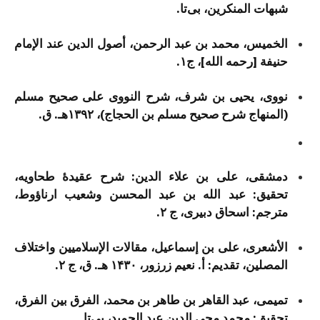
شبهات المنکرین، بی‌تا.
الخمیس، محمد بن عبد الرحمن، أصول الدین عند الإمام
حنیفة [رحمه الله]، ج۱.
نووی، یحیی بن شرف، شرح النووی علی صحیح مسلم
(المنهاج شرح صحیح مسلم بن الحجاج)، ۱۳۹۲هـ. ق.
دمشقی، علی بن علاء الدین: شرح عقیدۀ طحاویه،
تحقیق: عبد الله بن عبد المحسن وشعیب ارناؤوط،
مترجم: اسحاق دبیری، ج ۲.
الأشعری، علی بن إسماعیل، مقالات الإسلامیین واختلاف
المصلین، تقدیم: أ. نعیم زرزور، ۱۴۳۰ هـ. ق، ج ۲.
تمیمی، عبد القاهر بن طاهر بن محمد، الفرق بین الفرق،
تحقیق: محمد محی الدین عبد الحمید، بی‌تا.