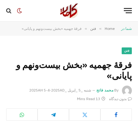
شما در
Home
»
فتن
»
فرقۀ جهمیه «بخش بیست‌ونهم و پایانی»
فتن
فرقۀ جهمیه «بخش بیست‌ونهم و
پایانی»
By
محمد فاتح
شنبه _5 _اپریل _2025AH 5-4-2025AD
بدون دیدگاه
13 Mins Read