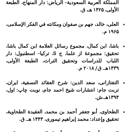
المملكة العربية السعودية- الرياض: دار المنهاج، الطبعة
الأولى، ۱۴۲۵ هـ، ق.
العلی، خالد، جهم بن صفوان ومکانته في الفکر الإسلامی،
۱۹۶۵ م.
باشا، ابن کمال، مجموع رسائل العلامة ابن کمال باشا،
تحقیق: مجموعۀ از علما، ج 5، تركيا- اسطنبول: دار
اللباب للدراسات وتحقيق التراث، الطبعة الأولى،
۱۴۳۹هـ. ق/ ۲۰۱۸ م.
التفتازانی، سعد الدین: شرح العقائد النسفیة، ایران،
تربت جام: انتشارات شیخ احمد جام، نوبت چاپ: اول،
۱۳۹۴هـ.ش.
الطحاوی، أبو جعفر أحمد بن محمد، العقیدة الطحاویة،
تحقیق وإعداد: محمد إبراهیم تیموری، ۱۴۴۴ هـ. ق.