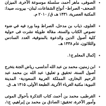
الصوفی، ماهر أحمد، سلسلة موسوعة الآخرة، المیزان
الصحف- الصراط- أنواع الشفاعات، لبنان- بيروت، صيدا:
المكتبة العصرية، ۱۴۳۱ هـ، ق/ ۲۰۱۰ م.
العلوی، ذیاب بن مدحل، الصراط وما ورد فیه في ضوء
نصوص الکتاب والسنة، مقالة طویلة نشرت فی حولیة
کلیة أصول الدین والدعوة بالمنوفیة، العدد السادس
والثلاثون، عام ۱۴۳۸ هـ.
إکمال المعلم ج۱.
ابن زمنین، محمد بن عبد الله أندلسی، ریاض الجنة بتخرج
أصول السنة، تحقیق و تعلیق: عبد الله بن محمد عبد
الرحیم البخاری، المملكة العربية السعودية- المدينة
النبوية: مكتبة الغرباء الأثرية، الطبعة الأولى، ۱۴۱۵ هـ. ق.
القرطبی، محمد بن أحمد، کتاب التذکرة بأحوال الموتی
وأمور الآخرة، تحقیق: الصادق بن محمد بن إبراهیم، ج۱،