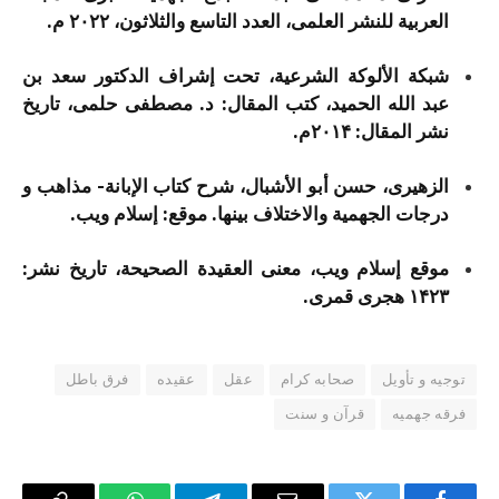
العربیة للنشر العلمی، العدد التاسع والثلاثون، ۲۰۲۲ م.
شبکة الألوکة الشرعیة، تحت إشراف الدکتور سعد بن
عبد الله الحمید، کتب المقال: د. مصطفی حلمی، تاریخ
نشر المقال: ۲۰۱۴م.
الزهیری، حسن أبو الأشبال، شرح کتاب الإبانة- مذاهب و
درجات الجهمیة والاختلاف بینها. موقع: إسلام ویب.
موقع إسلام ویب، معنی العقیدة الصحیحة، تاریخ نشر:
۱۴۲۳ هجری قمری.
توجیه و تأویل
صحابه کرام
عقل
عقیده
فرق باطل
فرقه جهمیه
قرآن و سنت