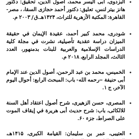
البزدوی، أبی الیسر محمد، أصول الدین، تحقیق: دکتور
هانز بیتر لنس، تعلیق: دکتور أحمد حجازی السقا، ، مصر-
القاهرة: المكتبة الأزهرية للتراث، ۱۴۲۴هـ.ق/ ۲۰۰۳ م.
شودری، محمد کبیر أحمد، عقیدة الإیمان في حقیقة
المیزان دراسة عقدیة تأصیلیة، نشرت في مجلة کلیة
الدراسات الإسلامیة والعربیة للبنات بدمنهور، العدد
الثالث، المجلد الرابع، ۲۰۱۸ م.
الخمیس، محمد بن عبد الرحمن، أصول الدین عند الإمام
أبی حنیفة –رحمه الله- باب: المبحث الرابع: أحوال الیوم
الآخر، ج ۱.
المصری، حسن الزهیری، شرح أصول اعتقاد أهل السنة
للالکائی، باب: شرح حدیث أبی هریرة في إیقاف الموت
علی الصراط، جزء ۶۰.
العتیبی، عمر بن سلیمان: القیامة الکبری، ۱۴۱۵هـ،