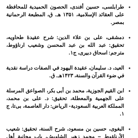
طرابلسی، حسین أفندی، الحصون الحمیدیة للمحافظة
علی العقائد الإسلامیة، ۱۳۵۱ هـ. ق، المطبعة الرحمانیة
بمصر.
دمشقی، علی بن علاء الدین: شرح عقیدۀ طحاویه،
تحقیق: عبد الله بن عبد المحسن وشعیب ارناؤوط،
مترجم: اسحاق دبیری، ج۱.
العید، د. سلیمان، عقیدة الیهود في الصفات دراسة نقدیة
في ضوء القرآن والسنة، ۱۴۲۳هـ. ق.
ابن القیم الجوزیة، محمد بن أبی بکر، الصواعق المرسلة
علی الجهمیة والمعطلة، تحقیق: د. علی بن محمد،
المملكة العربية السعودية- الرياض: دار العاصمة، بی‌تا، ج
۱.
البغوی، حسین بن مسعود، شرح السنة، تحقیق: شعیب
الأرناؤوط – محمد زهیر الشاویش، باب مجانبة أهل