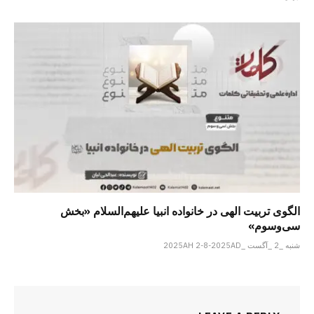
الگوی تربیت الهی در خانواده انبیا‌‌ علیهم‌السلام «بخش
سی‌‌وسوم»
شنبه _2 _آگست _2025AH 2-8-2025AD