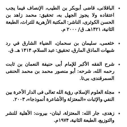
الباقلانی، قاضی أبوبکر بن الطیب، الإنصاف فیما یجب
اعتقاده ولا یجوز الجهل به، تحقیق: محمد زاهد بن
الحسن الکوثری، الناشر: المكتبة الأزهرية للتراث، الطبعة
الثانية، ۱۴۲۱هـ. ق/ ۲۰۰۰ م.
خثعمی، سلیمان بن سحمان، الضیاء الشارق في رد
شبهات الماذق المارق، تحقیق: عبد السلام، ۱۴۱۴ هـ. ق.
شرح الفقه الأکبر للإمام أبی حنیفة النعمان بن ثابت
رحمه الله، شرحه: أبو منصور محمد بن محمد الحنفی
السمرقندی، بی‌تا.
مجلة العلوم الإسلام، رؤیة الله تعالی فی الدار الأخرة بین
النفي والإثبات «المعتزلة والأشاعرة أنموذجا»، ۲۰۰۳.
زهدی، جار الله: المعتزلة، لبنان- بيروت: الأهلية للنشر
والتوزيع، الطبعة الثانية، ۱۹۷۴م.