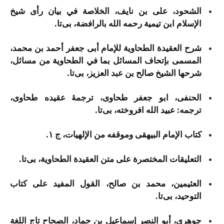
الشحود، علی بن نایف، الخلاصة في بیان رأی شیخ
الإسلام ابن تیمیة رحمه الله بالرافضة، بی‌تا.
شرح العقیدة الطحاویة للإمام أبی جعفر أحمد بن محمد،
المسمی بإتحاف المسائل بما في الطحاویة من مسائل،
شرحها الشیخ صالح بن عبد العزیز، بی‌تا.
الحنفی، ابو جعفر طحاوی، ترجمۀ عقیده طحاوی،
ترجمه: عبید الله افروخته، بی‌تا.
کتاب الإمام البیهقی وموقفه من الإلهیات، ج ۱.
التعلیقات المختصرة علی متن العقیدة الطحاویة، بی‌تا.
العثیمین، محمد بن صالح، القول المفید علی کتاب
التوحید، بی‌تا.
جوهری، أبو النصر إسماعیل بن حماد، الصحاح تاج اللغة