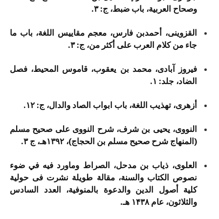
وصحاح العربیة، باب ضبط، ج: ۳.
القزوینی، أحمدبن فارس، معجم مقاییس اللغة، باب ما
جاء من کلام العرب علی أکثر من، ج: ۳.
فیروز آبادی، محمد بن یعقوب، قاموس المحیط، فصل
الضاد، جلد: ۱.
أزهری، تهذیب اللغة، باب ابواب الصاد والدال، ج: ۱۲.
النووی، یحیی بن شرف، شرح النووی علی صحیح مسلم
(المنهاج شرح صحیح مسلم بن الحجاج)، ۱۳۹۲هـ، ج ۳.
العلوی، ذیاب بن مدحل، الصراط وماورد فیه في ضوء
نصوص الکتاب والسنة، مقالة طویلة نشرت فی حولیة
کلیة أصول الدین والدعوة بالمنوفیة، العدد السادس
والثلاثون، عام ۱۴۳۸ هـ.