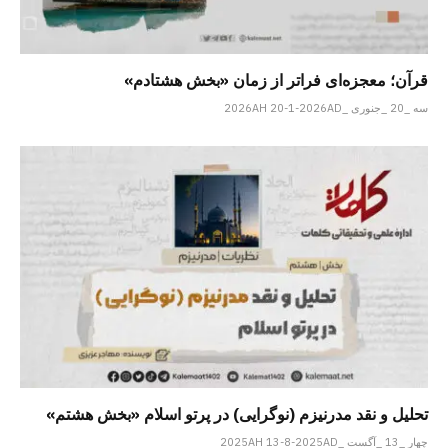
قرآن؛ معجزه‌ای فراتر از زمان «بخش هشتادم»
سه _20 _جنوری _2026AH 20-1-2026AD
تحلیل و نقد مدرنیزم (نوگرایی) در پرتو اسلام «بخش هشتم»
چهار _13 _آگست _2025AH 13-8-2025AD