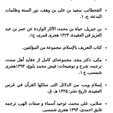
القحطانی، سعید بن علی بن وهف، نور السنة وظلمات
البدعة، ج، ۱.
بن جبریل، حیاة بن محمد، الآثار الواردة عن عمر بن عبد
العزیز في العقیدة، ۱۴۲۳ هجری قمری، ج۱.
کتاب التعریف بالإسلام، مجموعة من المؤلفین.
مکی، دکتر مجد، مجموعه‌ای کامل از عقاید أهل سنت،
ترجمه، شرح و توضیحات: فیض محمد بلوچ، ۱۳۹۴هجری
شمسی، ج ۱.
إسلام ویب، من الدلائل التی سلکها القرآن في غرس
العقیدة، تاریخ نشر: ۱۴۲۵ هـ. ق.
صلابی، علی محمد، توحید أسماء و صفات الهی، ترجمه
فایق احمدی، ۱۳۹۴ هجری شمسی.