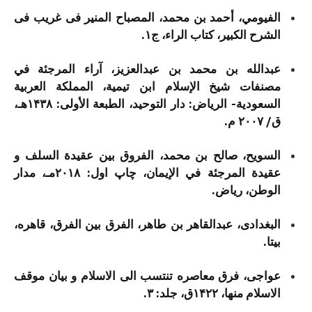
الفيومي، أحمد بن محمد، المصباح المنیر فی غریب فی
الشرح الکبیر، کتاب الراء، ج۱.
عبدالله بن محمد بن عبدالعزیز، آراء المرجئة في
مصنفات شیخ الإسلام ابن تیمیة، المملكة العربية
السعودية- الرياض: دار التوحید، الطبعة الأولى: ۱۴۳۸هـ،
ق/ ۲۰۰۷ م.
السویح، صالح بن محمد، الفروق بین عقیدة السلف و
عقیدة المرجئة في الإیمان، چاپ اول: ۲۰۱۸مـ، مدار
الوطن، ریاض.
البغدادی، عبدالقاهر بن طاهر، الفرق بین الفرق، قاهره،
بی­تا.
عواجی، فرق معاصره تنتسب الی الاسلام و بیان موقف
الاسلام منها، ۱۴۲۲ق، جلد: ۳.