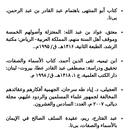
کتاب أبو المنتهی باهتمام عبد القادر بن عبد الرحمن،
بی‌تا.
معتق، عواد بن عبد الله: المعتزلة وأصولهم الخمسة
وموقف أهل السنة منهم، المملكة العربية- الرياض: مكتبة
الرشد، الطبعة الثانية، ۱۴۱۶هـ. ق/ ۱۹۹۵م..
ابن تیمیه، تقی الدین أحمد، کتاب الأسماء والصفات،
تحقیق ودراسة: مصطفی عبد القادر عطا، بيروت- لبنان:
دار الكتب العلمية، ج ۱، ۱۴۱۸هـ. ق/ ۱۹۹۸ م.
العجیلی، د. إیاد طه سرحان، الجهمیة أفکارهم وعقائدهم
المخالفة لجمهور علماء المسلمین والردود علیهم، مجلة
دیالی، ۲۰۰۷ م، العدد: السادس والعشرون.
عبد الفتارح، ریم، عقیدة السلف الصالح في الإیمان
بالأسماء والصفات، بی‌تا.