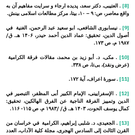
[8]
. العتیبی، دکتر سعد، پدیده ارجاء و سرایت مفاهیم آن به
واقع معاصر، ص: ۹ – ۱۰، بی­تا، مرکز مطالعات اسلامی بینش.
[9]
. نیسابوری الشافعی، ابو سعید عبد الرحمن، الغنیة في
أصول الدین، تحقیق: عماد الدین أحمد حیدر، ۱۴۰۶ هـ. ق/
۱۹۸۷ م، ص ۱۷۳.
[10]
. مکی، د. أبو زید بن محمد، مقالات فرقة الکرامیة
(عرض ونقد)، بی‌تا، ص ۳۳۸.
[11]
. سورۀ اعراف، آیۀ ۱۷۲.
[12]
. الإسفرایینی، الإمام الکبیر أبی المظفر، التبصیر في
الدین وتمییز الفرقة الناجیة عن الفرق الهالکین، تحقیق:
کمال یوسف الحوت، ۱۴۰۳ هـ. ق/ /۱۹۸۳ م، ص ۱۱۵- ۱۱۶.
[13]
. الجعیدی، د. شلبی إبراهیم، الکرامیة في خراسان من
القرن الثالث إلی السادس الهجری، مجلة کلیة الآداب، العدد