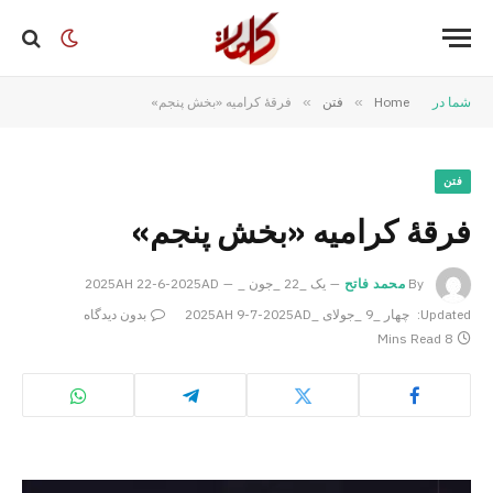
شما در
Home
»
فتن
»
فرقهٔ کرامیه «بخش پنجم»
فتن
فرقهٔ کرامیه «بخش پنجم»
By
محمد فاتح
یک _22 _جون _2025AH 22-6-2025AD
Updated:
چهار _9 _جولای _2025AH 9-7-2025AD
بدون دیدگاه
8 Mins Read