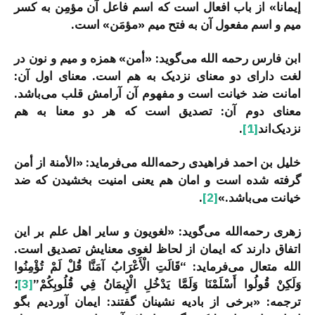
إیمانا» از باب افعال است که اسم فاعل آن مؤمِن به کسر
میم و اسم مفعول آن به فتح میم «مؤمَن» است.
ابن فارس رحمه الله می‌گوید: «أمن» همزه و میم و نون در
لغت دارای دو معنای نزدیک به هم است. معنای اول آن:
امانت ضد خیانت است و مفهوم آن آرامش قلب می‌باشد.
معنای دوم آن: تصدیق است که هر دو معنا به هم
نزدیک‌اند
[1]
.
خلیل بن احمد فراهیدی رحمه‌الله می‌­فرماید: «الأمنة از أمن
گرفته شده است و امان هم یعنی امنیت بخشیدن که ضد
خیانت می‌باشد.»
[2]
.
زهری رحمه‌الله می­‌گوید: «لغویون و سایر اهل علم بر این
اتفاق دارند که ایمان از لحاظ لغوی معنایش تصدیق است.
الله متعال می­‌فرماید: “قَالَتِ الْأَعْرَابُ آمَنَّا قُلْ لَمْ تُؤْمِنُوا
وَلَكِنْ قُولُوا أَسْلَمْنَا وَلَمَّا يَدْخُلِ الْإِيمَانُ فِي قُلُوبِكُمْ”
[3]
؛
ترجمه: «برخی از بادیه نشینان گفتند: ایمان آوردیم بگو