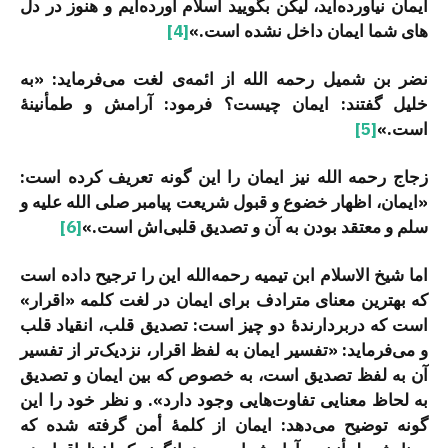
ایمان نیاورده­‌اید، لیکن بگویید اسلام آورده­‌ایم و هنوز در دل­‌
های شما ایمان داخل نشده است.»
[4]
نضر بن شمیل رحمه الله از ائمه‌­ی لغت می­‌فرماید: «به
خلیل گفتند: ایمان چیست؟ فرمود: آرامش و طمأنینۀ
است.»
[5]
زجاج رحمه الله نیز ایمان را این گونه تعریف کرده است:
«ایمان، اظهار خضوع و قبول شریعت پیامبر صلی الله علیه و
سلم و معتقد بودن به آن و تصدیق قلبی‌­اش است.»
[6]
اما شیخ الاسلام ابن تیمیه رحمه‌الله این را ترجیح داده است
که بهترین معنای مترادف برای ایمان در لغت کلمه «اقرار»
است که دربردارندۀ دو چیز است: تصدیق قلب، انقیاد قلب
و می­‌فرماید: «تفسیر ایمان به لفظ اقرار، نزدیک‌تر از تفسیر
آن به لفظ تصدیق است، به خصوص که بین ایمان و تصدیق
به لحاظ معنایی تفاوت­‌هایی وجود دارد». و نظر خود را این
گونه توضیح می‌­دهد: ایمان از کلمۀ أمن گرفته شده که