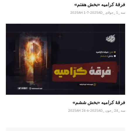
فرقهٔ کرامیه «بخش هفتم»
سه _1 _جولای _2025AH 1-7-2025AD
فرقهٔ کرامیه «بخش ششم»
سه _24 _جون _2025AH 24-6-2025AD