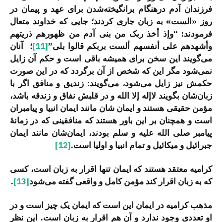
فرزندان آدم درهنگام برانگیخته‌شدن برای عهد و پیمان در
روز «الست» به زبان جاری کردند؛ جایی که خداوند متعال
فرمودند: “وإذ أخذ ربک من بنی آدم من ظهورهم ذریتهم
وأشهدهم علی أنفسهم ألست بربکم قالوا بلی”
[11]
؛ آنان
می‌گویند این سخن برای همیشه باقی است و حکم آن زایل
نمی‌شود مگر این که شخص از آن برگردد که در این صورت
حکمش نیز زایل می‌شود، می‌گویند: زندیق و منافق اگر با
زبان‌شان بگویند لاإله إلا الله و در قلبش نفاق و زندقه باشد،
مؤمن حقیقی هستند و ایمان شان مانند ایمان انبیا و پیامبران
است و همچنان بر این باور هستند که منافقینی که در زمانۀ
پیامبر صلی الله علیه و سلم بودند، ایمان‌شان مانند ایمان
جبرائیل و میکائیل و تمام انبیا و اولیا است.
[12]
کرامیه معتقد هستند که ایمان تنها اقرار به زبان است، کسی
که به زبان اقرار کند مؤمن کامل و واقعی گفته می‌شود
[13]
.
مذهب کرامیه در ایمان این است که ایمان یک چیز است و در
او تعددی وجود ندارد و آن هم اقرار به زبان است. این نظر