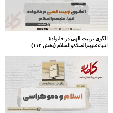
الگوی تربیت الهی در خانوادۀ
انبیاءعلیهم‌الصلاةو‌السلام (بخش ۱۱۳)