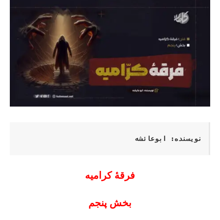
نویسنده: ابوعائشه
فرقۀ کرامیه
بخش پنجم