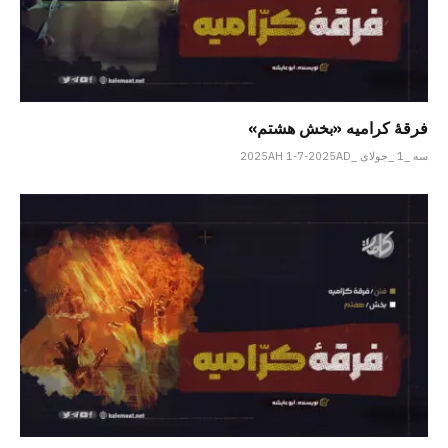
فرقهٔ کرامیه «بخش هشتم»
سه _1 _جولای _2025AH 1-7-2025AD