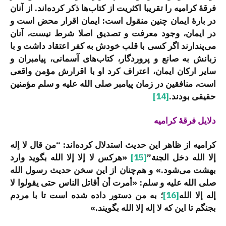
فرقۀ کرامیه را تقریبا اکثریت از کتاب‌ها ذکر کرده‌اند. از آنان
در بارۀ ایمان چنین منقول است: ایمان اقرار محض است و
در ایمان، وجود معرفت و تصدیق اصلا شرط نیست، آنان
می‌پندارند اگر کسی با قلب خودش به کفر اعتقاد داشت و با
زبانش به صانع و پروردگار، کتاب‌های آسمانی، پیامبران و
سایر ارکان ایمان، اعتراف کرد او با اقرارش مؤمن واقعی
است، منافقین در زمان پیامبر صلی الله علیه و سلم مؤمنین
حقیقی بودند.
[14]
دلایل فرقۀ کرامیه
کرامیه از ظاهر این حدیث استدلال کرده‌اند: “من قال لا إله
إلا الله دخل الجنة”
[15]
«هرکس لا إلا إلا الله بگوید وارد
بهشت می‌شود.» و هم‌چنان از این سخن حدیث رسول الله
صلی الله علیه و سلم: «أمرت أن أقاتل الناس حتی یقولوا لا
إله إلا الله
[16]
؛ به من دستور داده شده است تا با مردم
بجنگم تا این که لا إله إلا الله بگویند.»