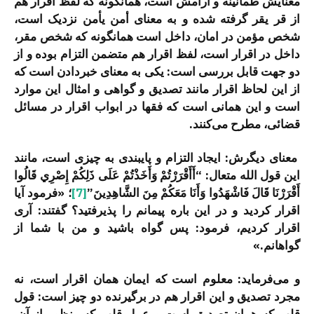
معنایش طمأنینه و آرامش است، همان­گونه که لفظ اقرار هم
از قر یقر گرفته شده و به معنای أمن یأمن نزدیک­ است،
شخص مؤمن در امان، داخل است همان­گونه که شخص مقر،
داخل در اقرار است، لفظ اقرار هم متضمن التزام بوده و از
دو جهت قابل بررسی است: یکی به معنای خبردادن است که
از این لحاظ اقرار مانند تصدیق و گواهی و امثال این موارد
است و این همانی است که فقها در ابواب اقرار در مسائل
قضائی، مطرح می­‌کنند.
معنای دیگرش: ایجاد التزام و پایبندی به چیزی است، مانند
این قول الله متعال: “أَأَقْرَرْتُمْ وَأَخَذْتُمْ عَلَى ذَلِكُمْ إِصْرِي قَالُوا
أَقْرَرْنَا قَالَ فَاشْهَدُوا وَأَنَا مَعَكُمْ مِنَ الشَّاهِدِينَ”
[7]
؛ «فرمود آیا
اقرار کردید و در این باره پیمانم را پذیرفتید؟ گفتند: آری
اقرار کردیم، فرمود: پس گواه باشید و من با شما از
گواهانم.»
و می‌­فرماید: معلوم است که ایمان همان اقرار است، نه
مجرد تصدیق و این اقرار هم در برگیرنده دو چیز است: قول
قلب که همان تصدیق است و عمل قلب که منظور از آن،