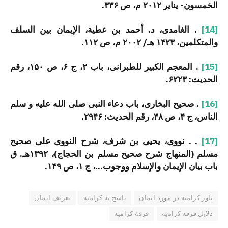
الخمسون- ینایر ۲۰۱۲ م، ص ۳۳۶.
[14]
. الغامدی، د. أحمد بن عطیة، الإیمان بین السلف
والمتکلمین، ۱۴۲۳ هـ/ ۲۰۰۲ م، ص ۱۱۲.
[15]
. المعجم الکبیر للطبرانی، باب ۲، ج ۶، ص ۱۵۰، رقم
الحدیث: ۶۲۲۳.
[16]
. صحیح البخاری، باب دعاء النبی صلی الله علیه و سلم
الناس، ج ۴، ص ۴۸، رقم الحدیث: ۲۹۴۶.
[17]
. . نووی، یحیی بن شرف، شرح النووی علی صحیح
مسلم (المنهاج شرح صحیح مسلم بن الحجاج)، ۱۳۹۲هـ. ق
باب بیان الإیمان والإسلام ووجوب…، ج ۱، ص ۱۴۹.
باور کرامیه در مورد ایمان
پاسخ به کرامیه
تعریف ایمان
دلایل فرقه کرامیه
فرقهٔ کرامیه