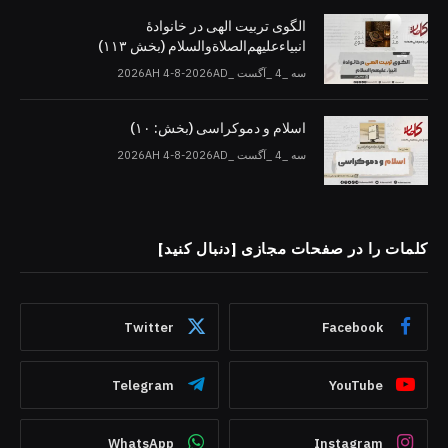
الگوی تربیت الهی در خانوادۀ
انبیاءعلیهم‌الصلاةو‌السلام (بخش ۱۱۳)
سه _4 _آگست _2026AH 4-8-2026AD
اسلام و دموکراسی (بخش: ۱۰)
سه _4 _آگست _2026AH 4-8-2026AD
کلمات را در صفحات مجازی [دنبال کنید]
Twitter
Facebook
Telegram
YouTube
WhatsApp
Instagram