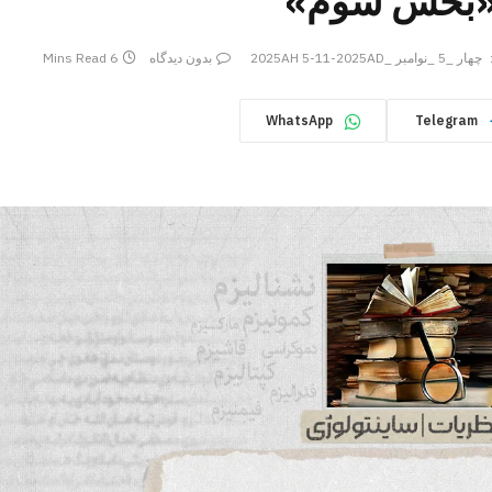
ا «بخش سوم»
چهار _5 _نوامبر _2025AH 5-11-2025AD
بدون دیدگاه
6 Mins Read
WhatsApp
Telegram