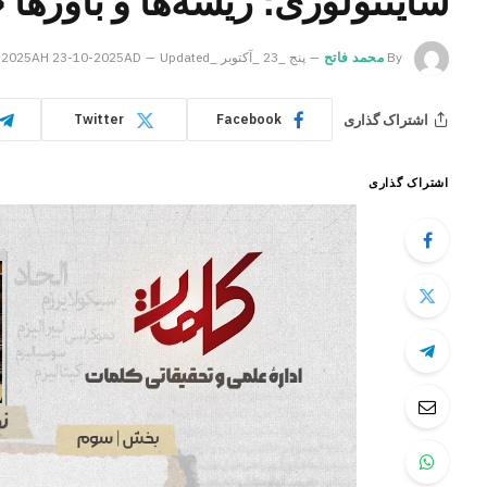
ساینتولوژی؛ ریشه‌ها و باوره
By
محمد فاتح
پنج _23 _آکتوبر _2025AH 23-10-2025AD
Updated:
اشتراک گذاری
Twitter
Facebook
اشتراک گذاری