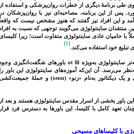
وی طی برنامۀ دیگری از خطرات روان‌پزشکی و استفاده از
رد. پس از این برنامه، مصاحبه‌ای نیز با روان‌پزشکان در
و این افراد نیز گفتند که هنوز مشخص نیست که واقعاً
ر. منتقدان ساینتولوژی می‌گویند توجهی که نسبت به افراد
اً با حامیان عادی ساینتولوژی متفاوت است؛ زیرا کلیسای
[1]
 تبلیغ خود استفاده می‌کند.
ر ساینتولوژی به‌ویژه
ot lll
باورهای شگفت‌انگیزی وجود
‌نظر می‌رسد. آن این‌که آموزه‌های ساینتولوژی این باور را
یک دیکتاتور به‌نام «زنو» (
xenu
) و حملۀ جمیعت‌کشی
ین باور بخشی از اسرار مقدس ساینتولوژی هستند و بعد از
ن تعهد کامل با کلیسا، این باورها به دسترس فرد قرار
وژی با کلیساهای مسیحی