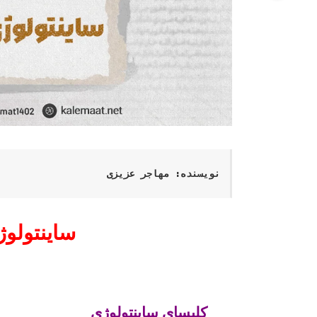
نویسنده: مهاجر عزیزی
ساینتولوژ
کلیسای ساینتولوژی