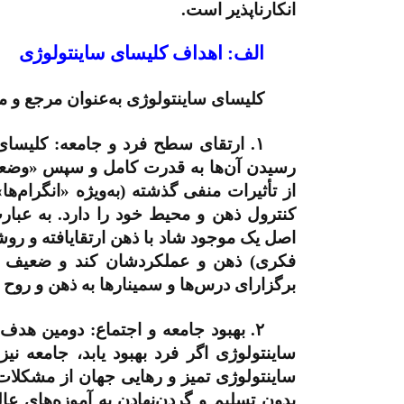
انکارناپذیر است.
الف: اهداف کلیسای ساینتولوژی
کلیسای ساینتولوژی به‌عنوان مرجع و مر
۱.
ارتقای سطح فرد و جامعه: کلیسای 
رسیدن آن‌ها به قدرت کامل و سپس «وضعیت 
از تأثیرات منفی گذشته (به‌ویژه «انگرام‌ها
کنترول ذهن و محیط خود را دارد. به عبارت
اصل یک موجود شاد با ذهن ارتقایافته و روش
فکری) ذهن و عملکردشان کند و ضعیف شده
برگزارای درس‌ها و سمینار‌ها به ذهن و روح 
۲.
بهبود جامعه و اجتماع: دومین هدف ع
ساینتولوژی اگر فرد بهبود یابد، جامعه نیز
ساینتولوژی تمیز و رهایی جهان از مشکلات 
بدون تسلیم و گردن‌نهادن به آموزه‌های ع