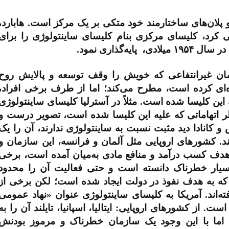
 پلان‌های ساختارمند خود متکی بر یک مرکز است. هابارد،
فی کرد، کلیسای مرکزی بنام کلیسای ساینتولوژی را برای
د در سال
۱۹۵۴
میلادی، پایه‌گذاری نمود.
ان غیرانتفاعی که خویش را وقف توسعه و پالایش روح
ه‌ای کرده است، مطرح می‌کند؛ اما از طرف برخی افراد،
ین کلیسا شده است. مثلاً در آسترلیا کلیسای ساینتولوژی
طر اتهاماتی که علیه این کلیسا شده است، تصویر درست و
و کانادا دید مثبت نسبت به ساینتولوژی ندارند، آن را یک
ند. کشورهای اروپایی مثل آلمان و فرانسه، این سازمان و
 هدف کسب درآمد و منافع مادی به‌میان آمده است، برخی
بسیار خطرناک دانسته است و حتی فعالیت آن را محدود
د که به هدف نفوذ در دولت ایجاد شده است
؛ لکن برخی از
ه‌اند. آمریکا به کلیسای ساینتولوژی عنوان «نهاد عمومی
ست. از کشورهای اروپایی: ایتالیا، اسپانیا، تایلند آن را به
؛ اما با این وجود یک سازمان خطرناک و مرموز بودنش