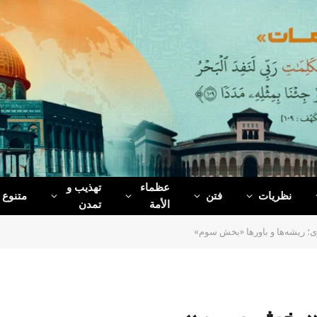
عظماء‌
تهذیب و
نظریات
فتن
متنوع
الأمة
تمدن
ی؛ ریشه‌ها و باورها «بخش سوم»