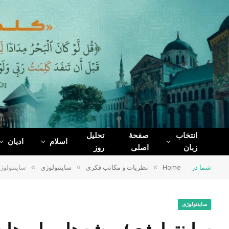
WhatsApp
Telegram
Facebook
X
(Twitter)
انتخاب
صفحۀ
تحلیل
اسلام
ادیان
زبان
اصلی
روز
شما در
Home
»
نظریات و مکاتب فکری
»
ساینتولوژی
»
ساینتولوژ
ساینتولوژی