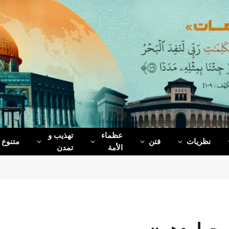
عظماء‌
تهذیب و
نظریات
فتن
متنوع
الأمة
تمدن