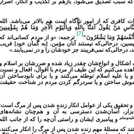
د که سبب تصدیق می‌شود، بازهم بر تکذیب و انکار، اصرار
 کافری که از امور ناآگاه است هم بالاتر می‌باشد. الله
َقُولُ آمَنَّا بِاللَّهِ وَبِالْيَوْمِ الْآخِرِ وَمَا هُمْ بِمُؤْمِنِينَ
[7]
ا أَنْفُسَهُمْ وَمَا يَشْعُرُونَ”
ترجمه: «و از مردم کسانی‌اند که
واپسین، درحالی‌که نیستند آنان مؤمن. [به گمان خود] فریب
ند، درحالی‌که نمی‌فریبند جز خودشان را و در نمی‌یابند.»
ف اشکال و انواع‌شان چقدر زیاد شده و ضررشان بر اسلام و
هده می‌کنیم که این طیف از مردم با اقوال، افعال و نسبت
 یا علیه اسلام توطئه می‌کنند و یا برای نابودساختن آن
مشوش ساختن و یا سردرگم کردن مردم در شناخت حقیقت
لم و تحقیق یکی از عوامل انکار زنده شدن پس از مرگ است:
زار، آسان‌شدن دسترسی به آن و هم‌چنان نشانه‌های
‎وسلم
و پیامبری ایشان و راستی آن‌چه را که از جانب الله
ند که مسئلۀ مهم زنده شدن پس از مرگ را انکار می‌کنند،