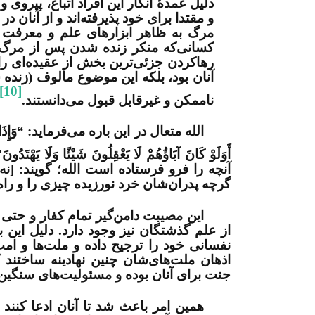
دلیل عمدۀ انکار این افراد اتباع، پیروی 
و مقتدا برای خود پذیرفته‌اند و از آنان
مرگ به ظاهر ابزارهای علم و معرفت را
کسانی‌که منکر زنده شدن پس از مرگ بو
رهاکردن جزئی‌ترین بخش از عقیده‌ای را
آنان بود، بلکه این موضوع مألوف (زند
[10]
ناممکن و غیرقابل قبول می‌دانستند.
الله متعال در این باره می‌فرماید: “وَإِذَا قِيلَ لَهُمُ ا
أَوَلَوْ كَانَ آبَاؤُهُمْ لَا يَعْقِلُونَ شَيْئًا وَلَا يَهْتَدُونَ
آنچه را فرو فرستاده است الله؛ گویند: [نه] 
گرچه پدران‌شان خرد نورزیده چیزی را و راه 
این مصیبت دامن‌گیر تمام کفار و حتی ا
از علم گذشتگان نیز وجود دارد. دلیل این
نفسانی خود را ترجیح داده و ملت‌ها و امت
اذهان ملت‌های‌شان چنین نهادینه ساختن
جنت برای آنان بوده و مسئولیت‌های سنگین
همین امر باعث شد تا آنان ادعا کنن