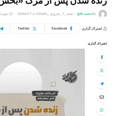
زنده شدن پس از مرگ «بخش 
By
محمد فاتح
شنبه _7 _فبروری _2026AH 7-2-2026AD
بدون دی
اشتراک گذاری
Twitter
Facebook
اشتراک گذاری