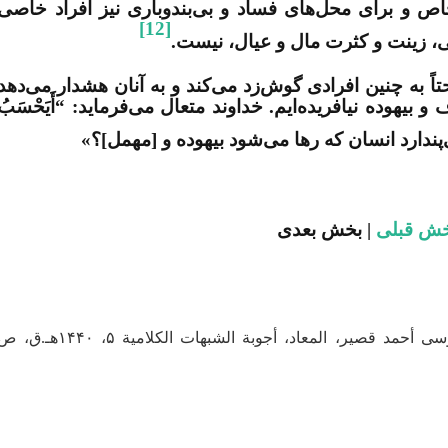
ص و برای محل‌های فساد و بی‌بندوباری نیز افراد خاصی
[12]
، زینت و کثرت مال و عیال، نیست.
اً به چنین افرادی گوش‌زد می‌کند و به آنان هشدار می‌دهد
 بیهوده نیافریده‌ایم. خداوند متعال می‌فرماید: “أَيَحْسَبُ
پندارد انسان که رها می‌شود بیهوده و [مهمل]؟»
ش قبلی
| بخش بعدی
. قراملکی، محمدحسن، ترجمه إلی العربیة: موسی أحمد قصیر، المعاد، أجوبة الشبهات الکلامیة ۵، ۱۴۴۰هـ.