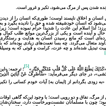
زنده شدن پس از مرگ می‌شود، تکبر و غرور است.
نسان و اخلاق ناپسند اوست؛ طوری‌که انسان را از دیدن
‌شود که انسان خودشیفته شده و حق را نادیده بگیرد و به
زد؛ لذا اسلام این عادت را شدیداً حرام نموده است؛ زیرا
ال و آینده است و یکی از بزرگ‌ترین موانع طلب کمال و
رده‌ای است که مانع رسیدن انسان به هدایت و رستگاری
 متعال می‌گردد. چه بسا نعمت‌های زیادی بوده‌اند که با
ت تبدیل شده‌اند و چه عزت، کرامت و قوتی که به وسیلۀ
[5]
ْبَعُ اللَّهُ عَلَى كُلِّ قَلْبِ مُتَكَبِّرٍ جَبَّارٍ»
؛ ترجمه: «این
 در جای دیگر می‌فرماید: «سَأَصْرِفُ عَنْ آيَاتِيَ الَّذِينَ
«به زودی بگردانم از [ایمان به] آیات خودم کسانی را تکبر
از مرگ، نفاق و دو رویی است؛ با وجود این‌که گاهی اوقات
ود؛ چون با مسلمانان نشست‌وبرخاست دارد، سخنان‌شان