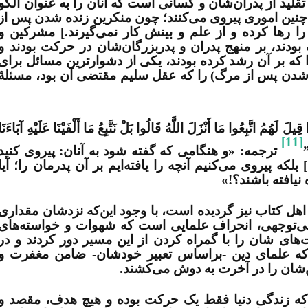
و تقلید از پدران‌شان و کسانی است که آنان را به عنوان الگو
 در چنین اموری پیروی می‌کنند؛ چون منکرین زنده شدن پس از
 رها کرده و از علم و بینش کار نمی‌گیرند.] مشرکین و
دند، بر منهج پدران و پدربزرگان‌شان در حرکت بودند و
 که بر آن رشد کرده بودند، یکی از دشوارترین مسائل برای
ه شدن پس از مرگ) را که عقل سلیم مقتضی آن بود، مسئلۀ
تَّبِعُوا مَا أَنْزَلَ اللَّهُ قَالُوا بَلْ نَتَّبِعُ مَا أَلْفَيْنَا عَلَيْهِ آبَاءَنَا
[11]
”
ترجمه: «و هنگامی که گفته شود به آنان: پیروی کنید
بلکه پیروی می‌کنیم آنچه را یافته‌ایم بر آن پدرمان را؛ آیا
نیافته باشند؟!»
هل کتاب نیز گردیده است، با وجود این‌که
نزدشان مقداری
 بی‌توجهی، انحراف علمایی‌ است که شهوات و خواسته‌های
‌های شان را با گمراه کردن از این مسیر دور کردند و در
د که علمای دین -براساس تعبیر خودشان- ضامن مغفرت و
‌شان را در آخرت به دوش می‌کشند.
د که زندگی دنیا فقط یک حرکت بوده و هیچ هدف، مقصد و