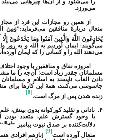
را می‌شنود و از آن‌ها چیزهایی می‌بین
می‌ورزد.
از همین رو مجازات این فرد از مجازات
متعال دربارۀ منافقین می‌فرماید:”وَمِنَ النَّاسِ مَنْ ي
يُخَادِعُونَ اللَّهَ وَالَّذِينَ آمَنُوا وَمَا يَخْدَعُونَ إِلَّ
می‌گویند: ایمان آوردیم به الله و به روز 
می‌دهند الله را و کسانی را که ایمان آورده‌ا
امروزه نفاق و منافقین با وجود اختلا
مسلمانان چقدر زیاد است! آن‌چه را ما مشا
دادن القاب ناپسند به اسلام و مسلمانان و
جاسوسی می‌کنند، همۀ این کارها برای 
[8]
زنده شدن پس از مرگ است.
۴.
نادانی و تقلید کورکوانه بدون بینش، ع
با وجود گسترش علم، متعدد بودن اب
صلی‌الله‌علیه‌
دلالت‌کننده بر صدق نبوت پیامبر
[9]
متعال آورده است
[بازهم افرادی هست