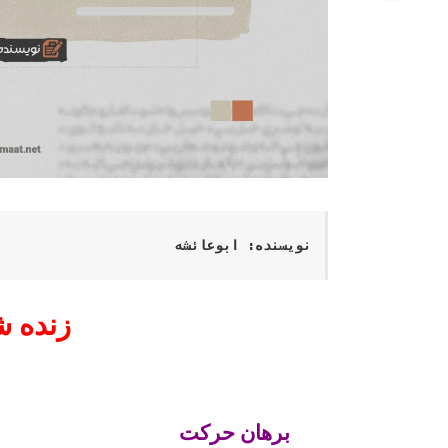
نویسنده: ابوعائشه
زنده 
ب
برهان حرکت