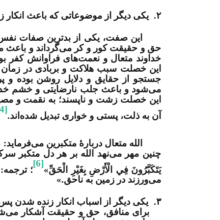
۲.
یکی دیگر از موضوعاتی که باعث انکار 
این صفت، یکی از بدترین صفات نفس ا
حق و حقیقت کور و کر می‌گرداند و باعث می
خداوند متعال و نعمت‌های فراوانش کفر بور
این خصلت سبب هلاکت و بربادی در زمان ح
جستجو از حقایق و دلایل روشن بوده و پ
می‌شود و باعث جلب نارضایتی و خشم خداوند
این خصلت زشت و ناپسند؛ به نقمت و مصیب
[4]
آن به ذلت، پستی و خواری تبدیل شده‌اند.
الله متعال دربارۀ متکبرین می‌فرماید: «كَذَلِكَ يَط
چنین مهر می‌نهد الله بر هر دل متکبر سرکشی»،
[6]
يَتَكَبَّرُونَ فِي الْأَرْضِ بِغَيْرِ الْحَقِّ»
؛ ترجمه: 
می‌ورزند در زمین به ناحق.»
۳.
یکی دیگر از اسباب انکار زنده شدن پس 
برای منافق، حق و حقیقت آشکار می‌ش