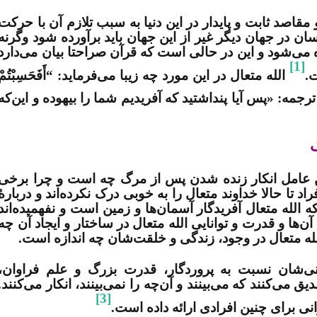
قاصد ثابت و پایدار در این دنیا به سبب تلازم آن با حرکت
ان در جهان دیگر غیر از این جهان باید برآورده شود وگرنه
ه می‌شود و این در حالی است که قرآن صراحتا بیان می‌دارد
[1]
.
الله متعال در این مورد چه زیبا می‌فرماید: “أَفَحَسِبْتُمْ
رجمه: «پس آیا پنداشتید که آفریدیم شما را بیهوده و این‌که
گ
رین عامل انکار زنده شدن پس از مرگ چه است و چرا برخی
راد تا حالا خداوند متعال را به خوبی درک نکرده‌اند و دربارۀ
که الله متعال آفریدگار آسمان‌‌ها و زمین است و نفهمیده‌اند
آن‌ها و قدرت و توانایی الله متعال در ساختار و ایجاد آن چه
الله متعال در وجود، زندگی و خلقت‌شان چه اندازه است.
ی‌شان نسبت به پروردگار، قدرت بزرگ و علم فراوان،
ی‌کنند که می‌بینند و آن‌چه را نمی‌بینند، انکار می‌کنند.
[3]
نی برای چنین افرادی ارائه داده است.