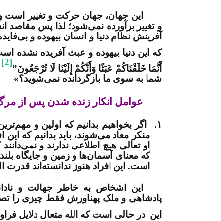
این جهان، جهان حرکت و تغییر است و م
و تغییر برآورده نمی‌شود؛ لذا پس مقاصد انس
آفرینش نظام دنیا و انسان بیهوده و بی‌فاید
که این دنیا بیهوده و عبث آفریده نشده است
[2]
أَنَّمَا خَلَقْنَاكُمْ عَبَثًا وَأَنَّكُمْ إِلَيْنَا لَا تُرْجَعُونَ”
ت
شما به سوی ما بازگردانده نمی‌شوید؟»
عوامل انکار زنده شدن پس از مر
۱.
اگر بخواهیم بدانیم که اولین و مهم‌ت
منکر معاد می‌شوند، باید بدانیم که این اف
او تعالی هیچ اطلاعی ندارند و نمی‌دانند 
که معنای آسمان‌ها و زمین و جایگاه بلند 
است. این افراد هنوز ندانسته‌اند قدرت 
این اشخاص به خاطر جهالت و نادان
پادشاهی و ملک پهناورش فقط چیزی را تصدیق م
این در حالی است که الله متعال دلایل فراوا