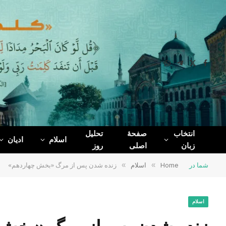
WhatsApp
Telegram
Facebook
X
(Twitter)
انتخاب
صفحۀ
تحلیل
اسلام
ادیان
زبان
اصلی
روز
شما در
Home
»
اسلام
»
زنده شدن پس از مرگ «بخش چهاردهم»
اسلام