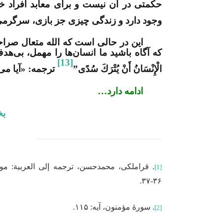
حکمتی در آن نیست و برای معابد افراد خا
وجود دارد و زندگی چیزی جز بازی، سرگرمی
این در حالی است که الله متعال صراحت
که آگاه باشید ما انسان‌ها را مهمل، بی‌هدف و
[13]
الْإِنْسَانُ أَنْ يُتْرَكَ سُدًى”
ترجمه: «آیا می‌
ادامه دارد…
بخ
[1]
۳۶-۳۷.
. سورۀ مؤمنون، آیه: ۱۱۵.
[2]