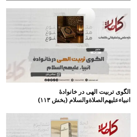
الگوی تربیت الهی در خانوادۀ
انبیاءعلیهم‌الصلاةو‌السلام (بخش ۱۱۳)