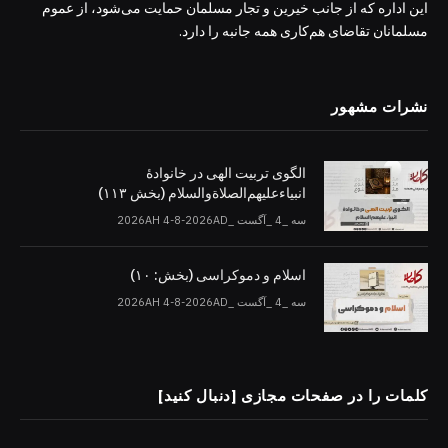
این اداره که از جانب خیرین و تجار مسلمان حمایت می‌شود، از عموم
مسلمانان تقاضای هم‌کاری همه جانبه را دارد.
نشرات مشهور
الگوی تربیت الهی در خانوادۀ
انبیاءعلیهم‌الصلاةو‌السلام (بخش ۱۱۳)
سه _4 _آگست _2026AH 4-8-2026AD
اسلام و دموکراسی (بخش: ۱۰)
سه _4 _آگست _2026AH 4-8-2026AD
کلمات را در صفحات مجازی [دنبال کنید]