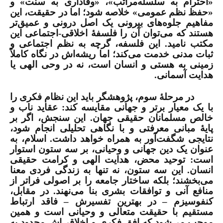
«احترام به سلسله‌مراتب»، «وفاداری به سنت» و
«حفظ نظم عمومی» خلاصه شود؛ اما در حقیقت، این
مفاهیم جلوه‌های بیرونی یک اصل درونی و عمیق‌تر
هستند که می‌توان آن را فلسفۀ اخلاقی-اجتماعی این
مکتب نامید. این فلسفه، گرچه به نظم اجتماعی و
ثبات مدنی خدمت می‌کند؛ اما ریشه‌اش در نگاه کاملاً
زمینی به هستی و انسان است، نه در وحی الهی یا
هدایت آسمانی.
در مرحلۀ سوم، پژوهشگر باید این نظام فکری را
با یک معیار برتر و جهانی مقایسه کند: عقاید ناب و
خالص مسلمانان حقیقی جهان. این سنجش، اگر بر
پایۀ مبانی معرفتی و با نگاهی تحلیلی انجام شود،
نتایجی شگفت‌آور به همراه خواهد داشت. اسلام، به
عنوان یک دین جهانی و وحیانی، بر سه ستون استوار
است: توحید محض، هدایت الهی و کرامت حقیقی
انسان. این سه ستون، نه تنها به زندگی فردی معنا
می‌بخشند؛ بلکه ساختار جامعه را بر اصولی فراتر از
منافع آنی و توافقات بشری بنا می‌نهند. در مقابل،
کنفوسیزم – در بهترین تفسیرش – فاقد ارتباط
مستقیم با حقیقت متعالی و وحیانی است و همین
موجب می‌شود که افق فکری و اخلاقی‌اش محدود به