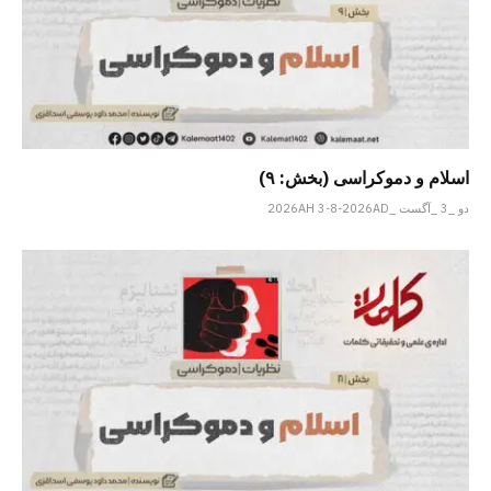
اسلام و دموکراسی (بخش: ۹)
دو _3 _آگست _2026AH 3-8-2026AD