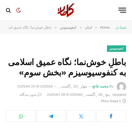
شما در
Home
»
ادیان
»
کنفوسیوس
»
باطلِ خوش‌نما؛ نگاه عمیق اسلامی به کنفوسیوسیزم «بخش سوم»
کنفوسیوس
باطلِ خوش‌نما؛ نگاه عمیق اسلامی
به کنفوسیوسیزم «بخش سوم»
By
محمد فاتح
چهار _20 _آگست _2025AH 20-8-2025AD
Updated:
پنج _28 _آگست _2025AH 28-8-2025AD
بدون دیدگاه
5 Mins Read