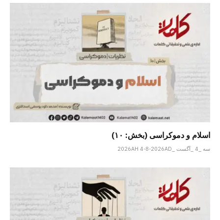
اسلام و دموکراسی (بخش: ۱۰)
سه _4 _آگست _2026AH 4-8-2026AD