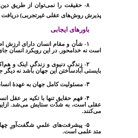
۸- حقیقت را نمی‌‏توان از طریق د
پذیرش روش‏‌های عقلی غیرتجربی) دریافت 
باورهای ایجابی
۱- شأن و مقام انسان دارای ارزش ا
است نه خدامحور. در این رویکرد انسان جای 
۲- زندگیِ دنیوی و زندگیِ اینک و هم‏‌اکنونی مهم است و بایستی آن را پاس داشت
بایستی آبادساختن این جهان باشد نه دیگر جها
۳- مسئولیت کامل جهان به عهدۀ انسان است
۴- فهم حقایق تنها با تکیه بر عقل ا
عقلی است، به شدّت ستایش می‏‌شد. ازاین‌رو
می‏‌کنند
.
۵- پیشرفت‏‌های علمیِ شگفت‏‌آورِ چ
متد علمی است
.