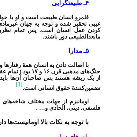
۴ـ طبیعت­گرایی
قلمرو انسان طبیعت است و او با حواس خ
غیبی تحقیر شده و توجه به جهان غیرما
کردن عقل انسان است. پس تمام نظریه‌ه
مابعدالطبیعی
دور باشند.
۵ـ مدارا
با اصالت دادن به انسان همۀ رفتارها و 
جنگ‌های مذهبی قرن
از یک ریشه هستند پس صاحبان آن‌ها باید 
[1]
تضمین‌کنندۀ حقوق انسانی است.
اومانیزم از جهات مختلف شاخه‌های متع
فلسفی، دینی، الحادی و… .
با توجه به نکات بالا اومانیست‌­ها دار
باورهای سلبی