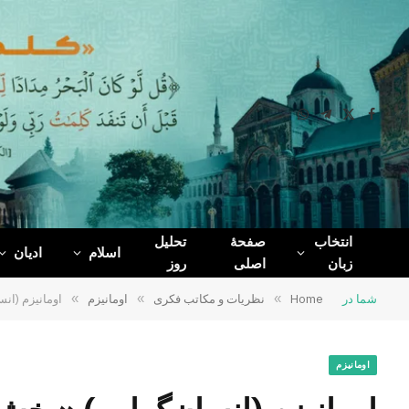
WhatsApp
Telegram
Facebook
X
(Twitter)
انتخاب
صفحۀ
تحلیل
اسلام
ادیان
زبان
اصلی
روز
شما در
Home
»
نظریات و مکاتب فکری
»
اومانیزم
»
اومانیزم (ان
اومانیزم