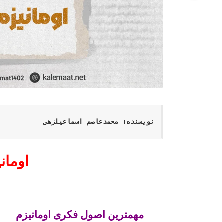
نویسنده: محمدعاصم اسماعیل­زهی
اومان
مهم­ترین اصول فکری اومانیزم