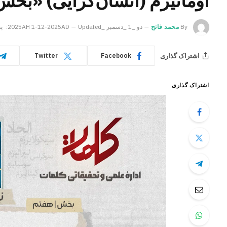
اومانیزم (انسان‌گرایی) «بخش
By
محمد فاتح
دو _1 _دسمبر _2025AH 1-12-2025AD
Updated:
پنج _4 
اشتراک گذاری
Twitter
Facebook
اشتراک گذاری