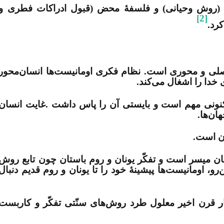
ین (روش وحیانی) و فلسفۀ محض (قبول ادراکات فطری و
[2]
کرد
.
صلی و محوری است. نظام فکری اومانیست‌‏ها انسان‌‏محور
خدا را اشغال می‌‏کند
.
.
غایت انسان
ن‌‏ها
.
.
نسان میسر است و تفکّر یونان و روم باستان چون تابع روش
، اومانیست‌‏ها پیشینۀ خود را تا یونان و روم قدیم دنبال
هار قرن اخیر معلول طرد روش‏‌های سنّتی تفکّر و کاربست