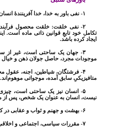
۱-
نفی باور به خد
ا،
خدا آفرینندۀ انسا
۲-
نفی خلقت: خلقت محصول فرآیند طو
تکامل خود تابعِ قوانین ذاتی ماده است. ا
ایجاد کرده باشد
.
۳- جهان یک ساحتی است، غیر از سا
موجودات مجرد، حاصل جولان ذهن و خیال
۴- فرشتگان، شیاطین، اجنه، عقول مج
متافیزیکیِ سابق آمده، موجواتی موهوم‌اند
.
۵- انسان نیز یک ساحتی است، چیزی 
نیست، انسان به عنوان یک شخص، پس از مرگ
۶- بهشت و جهنم و ثواب و عقابی در کار نیست
۷- مقررات سیاسی، اجتماعی و اخلاقی که ریشه در جهان علوی دارند، همه ساختۀ انسان‌‏هایند