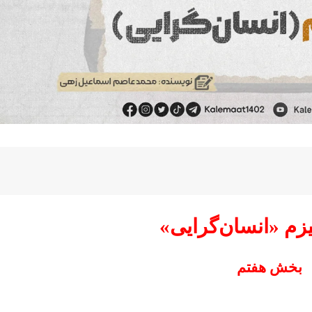
یزم «انسان‌گرایی»
بخش هفتم