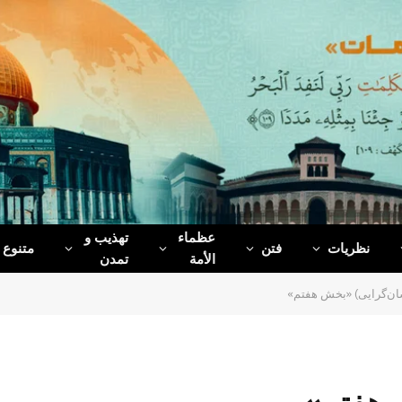
عظماء‌
تهذیب و
نظریات
فتن
متنوع
الأمة
تمدن
سان‌گرایی) «بخش هفتم»