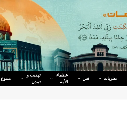
عظماء‌
تهذیب و
نظریات
فتن
متنوع
الأمة
تمدن