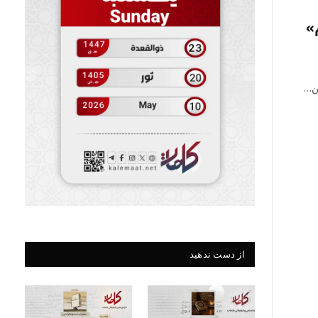
»
ین…
از دست ندهید