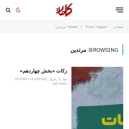
شما در
Posts Tagged "مرتدین"
»
Home
BROWSING:
مرتدین
زکات «بخش چهاردهم»
پنج _3 _اپریل _2025AH 3-4-2025AD
8
Views