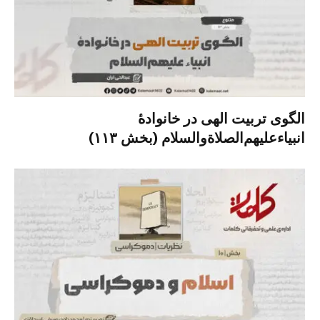
الگوی تربیت الهی در خانوادۀ
انبیاءعلیهم‌الصلاةو‌السلام (بخش ۱۱۳)