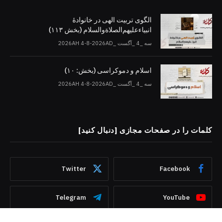
الگوی تربیت الهی در خانوادۀ
انبیاءعلیهم‌الصلاةو‌السلام (بخش ۱۱۳)
سه _4 _آگست _2026AH 4-8-2026AD
اسلام و دموکراسی (بخش: ۱۰)
سه _4 _آگست _2026AH 4-8-2026AD
کلمات را در صفحات مجازی [دنبال کنید]
Twitter
Facebook
Telegram
YouTube