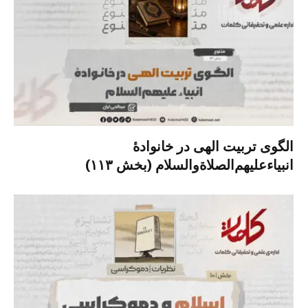
الگوی تربیت الهی در خانوادۀ
انبیاءعلیهم‌الصلاةو‌السلام (بخش ۱۱۳)