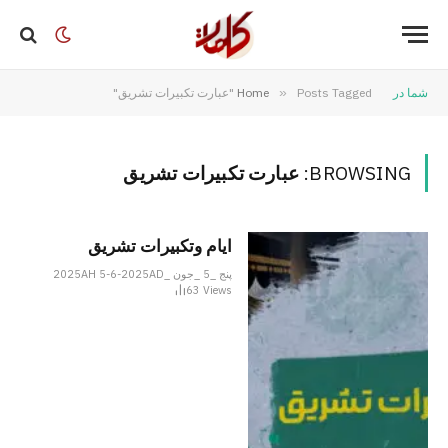
شما در
Posts Tagged "عبارت تکبیرات تشریق"
»
Home
BROWSING:
عبارت تکبیرات تشریق
ایام وتکبیرات تشریق
پنج _5 _جون _2025AH 5-6-2025AD
63
Views