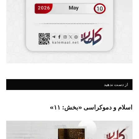
از دست ندهید
اسلام و دموکراسی «بخش: ۱۱»