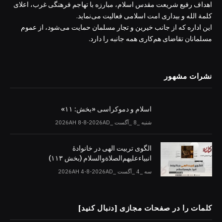
اهداف رفیع شریعت مقدس اسلام، مبارزه با تهاجم فرهنگی غرب، اعلای
کلمة الله و بیداری امت اسلامی فعالیت می‌نماید.
این اداره که از جانب خیرین و تجار مسلمان حمایت می‌شود، از عموم
مسلمانان تقاضای هم‌کاری همه جانبه را دارد.
نشرات مشهور
اسلام و دموکراسی «بخش: ۱۱»
شنبه _8 _آگست _2026AH 8-8-2026AD
الگوی تربیت الهی در خانوادۀ
انبیاءعلیهم‌الصلاةو‌السلام (بخش ۱۱۳)
سه _4 _آگست _2026AH 4-8-2026AD
کلمات را در صفحات مجازی [دنبال کنید]