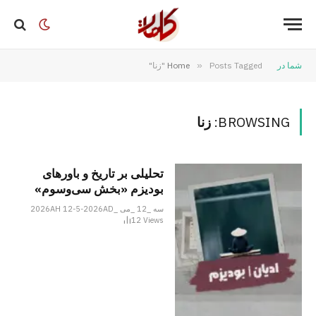
شما در
Posts Tagged "زنا"
»
Home
BROWSING:
زنا
تحلیلی بر تاریخ و باورهای
بودیزم «بخش سی‌وسوم»
سه _12 _می _2026AH 12-5-2026AD
12
Views