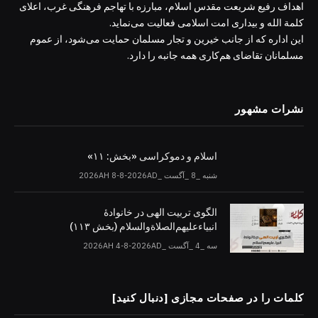
اهداف رفیع شریعت مقدس اسلام، مبارزه با تهاجم فرهنگی غرب، اعلای
کلمة الله و بیداری امت اسلامی فعالیت می‌نماید.
این اداره که از جانب خیرین و تجار مسلمان حمایت می‌شود، از عموم
مسلمانان تقاضای هم‌کاری همه جانبه را دارد.
نشرات مشهور
اسلام و دموکراسی «بخش: ۱۱»
شنبه _8 _آگست _2026AH 8-8-2026AD
الگوی تربیت الهی در خانوادۀ
انبیاءعلیهم‌الصلاةو‌السلام (بخش ۱۱۳)
سه _4 _آگست _2026AH 4-8-2026AD
کلمات را در صفحات مجازی [دنبال کنید]