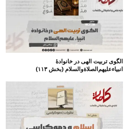
الگوی تربیت الهی در خانوادۀ
انبیاءعلیهم‌الصلاةو‌السلام (بخش ۱۱۳)