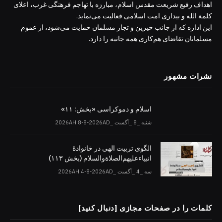
اهداف رفیع شریعت مقدس اسلام، مبارزه با تهاجم فرهنگی غرب، اعلای
کلمة الله و بیداری امت اسلامی فعالیت می‌نماید.
این اداره که از جانب خیرین و تجار مسلمان حمایت می‌شود، از عموم
مسلمانان تقاضای هم‌کاری همه جانبه را دارد.
نشرات مشهور
اسلام و دموکراسی «بخش: ۱۱»
شنبه _8 _آگست _2026AH 8-8-2026AD
الگوی تربیت الهی در خانوادۀ
انبیاءعلیهم‌الصلاةو‌السلام (بخش ۱۱۳)
سه _4 _آگست _2026AH 4-8-2026AD
کلمات را در صفحات مجازی [دنبال کنید]