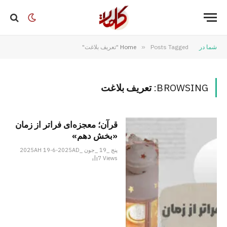
شما در
Posts Tagged "تعریف بلاغت"
»
Home
BROWSING:
تعریف بلاغت
قرآن؛ معجزه‌ای فراتر از زمان
«بخش دهم»
پنج _19 _جون _2025AH 19-6-2025AD
7
Views