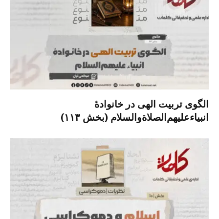
الگوی تربیت الهی در خانوادۀ
انبیاءعلیهم‌الصلاةو‌السلام (بخش ۱۱۳)