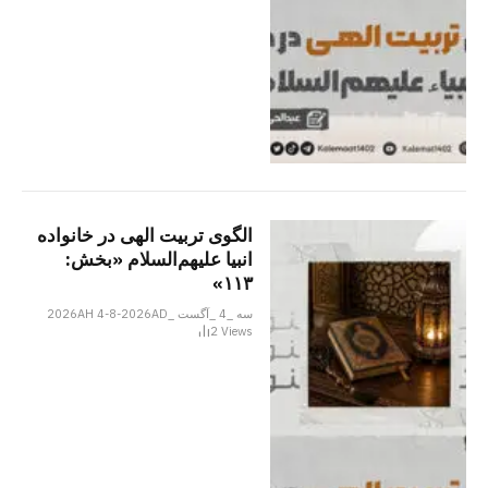
الگوی تربیت الهی در خانواده
انبیا‌‌ علیهم‌السلام «بخش:
۱۱۳»
سه _4 _آگست _2026AH 4-8-2026AD
2
Views