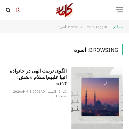
شما در
Posts Tagged "اسوه"
»
Home
BROWSING:
اسوه
الگوی تربیت الهی در خانواده
انبیا‌‌ علیهم‌السلام «بخش:
۱۱۴»
یک _9 _آگست _2026AH 9-8-2026AD
1
Views