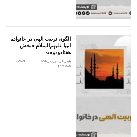
الگوی تربیت الهی در خانواده
انبیا‌‌ علیهم‌السلام «بخش
هفتادودوم»
پنج _8 _جنوری _2026AH 8-1-2026AD
7
Views