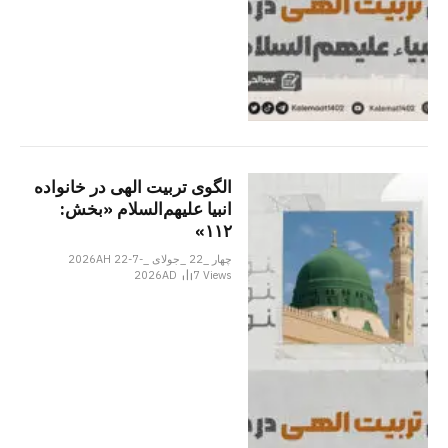
الگوی تربیت الهی در خانواده
انبیا‌‌ علیهم‌السلام «بخش:
۱۱۲»
چهار _22 _جولای _2026AH 22-7-
2026AD
7
Views