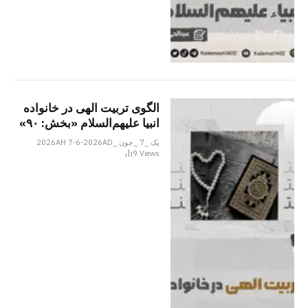
الگوی تربیت الهی در خانواده
انبیا‌‌ علیهم‌السلام «بخش: ۹۰»
یک _7 _جون _2026AH 7-6-2026AD
9
Views