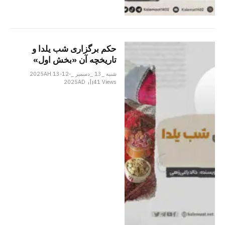
حکم برگزاری شب یلدا و
تاریخچه آن «بخش اول»
شنبه _13 _دسمبر _2025AH 13-12-
2025AD
41
Views